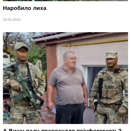
Наробило лиха
30.10.2023
А Вищу раду правосуддя поінформують?