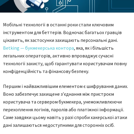
Мобільні технології в останні роки стали ключовим
інструментом для беттерів. Водночас багатьох гравців
цікавить, як застосунки захищають персональні дані.
Betking — букмекерська контора
, яка, як і більшість
легальних операторів, активно впроваджує сучасні
технології захисту, щоб гарантувати користувачам повну
конфіденційність та фінансову безпеку.
Першим і найважливішим елементом є шифрування даних.
Воно забезпечує захищене з’єднання між пристроєм
користувача та сервером букмекера, унеможливлюючи
перехоплення логінів, паролів або платіжної інформації.
Саме завдяки цьому навіть у разі спроби хакерської атаки
дані залишаються недоступними для сторонніх осіб.