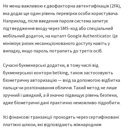
Не менш важливою є двофакторна автентифікація (2FA),
яка додає ще один рівень перевірки особи користувача.
Наприклад, після введення пароля система запитує
підтвердження входу через SMS-код або спеціальний
мобільний додаток, на кшталт Google Authenticator. Це
мінімізує ризик несанкціонованого доступу навіть у
випадку, якщо пароль потрапить до третіх осіб.
Сучасні букмекерські додатки, в тому числі від
букмекерської контори betking, також застосовують
біометричну авторизацію — вхід за допомогою відбитка
пальця чи розпізнавання обличчя. Такий метод не лише
зручний і швидкий, а й значно підвищує рівень безпеки,
адже біометричні дані практично неможливо підробити.
Усі фінансові транзакції проходять через сертифіковані
платіжні шлюзи, які відповідають міжнародним