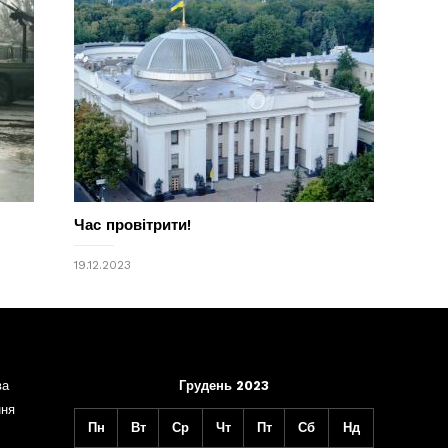
Час провітрити!
19.12.2023
ва
Грудень 2023
ння
Пн
Вт
Ср
Чт
Пт
Сб
Нд