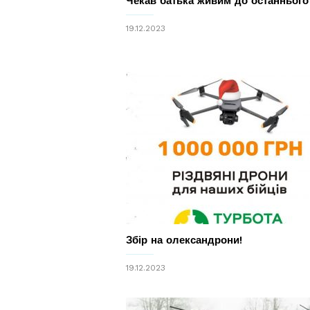
Чекав батька живим до останнього
19.12.2023
Збір на олександрони!
19.12.2023