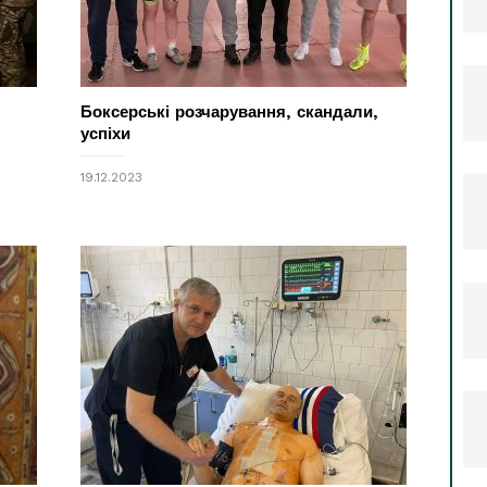
Боксерські розчарування, скандали,
успіхи
19.12.2023