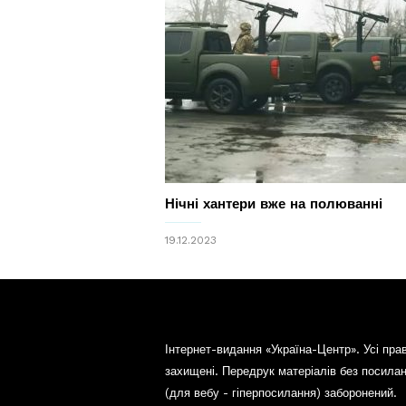
Нічні хантери вже на полюванні
19.12.2023
Інтернет-видання «Україна-Центр». Усі пра
захищені. Передрук матеріалів без посила
(для вебу - гіперпосилання) заборонений.