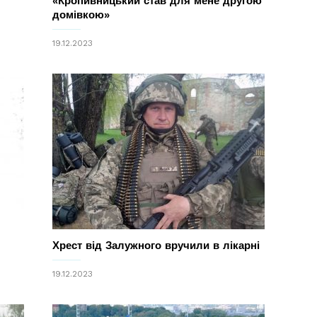
«Кропивницький став для мене другою
домівкою»
19.12.2023
Хрест від Залужного вручили в лікарні
19.12.2023