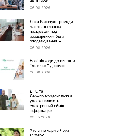
не змінює
06.08.2026
Леся Карнаух: Громади
мають активніше
працювати над
розширенням бази
оподаткування –...
06.08.2026
Нові підходи до виплати
“дитячих” допомог
06.08.2026
ДПС та
Держприкордонслужба
удосконалюють
електронний обмін
інформацією
03.08.2026
Хто зняв чари з Лори
Лумер?