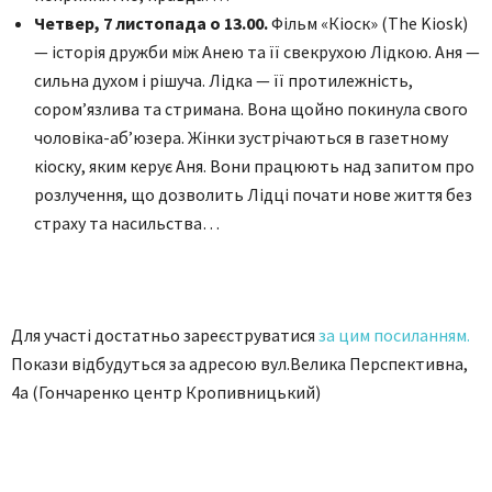
Четвер, 7 листопада о 13.00.
Фільм «Кіоск» (The Kiosk)
— історія дружби між Анею та її свекрухою Лідкою. Аня —
сильна духом і рішуча. Лідка — її протилежність,
соромʼязлива та стримана. Вона щойно покинула свого
чоловіка-абʼюзера. Жінки зустрічаються в газетному
кіоску, яким керує Аня. Вони працюють над запитом про
розлучення, що дозволить Лідці почати нове життя без
страху та насильства…
Для участі достатньо зареєструватися
за цим посиланням.
Покази відбудуться за адресою вул.Велика Перспективна,
4а (Гончаренко центр Кропивницький)