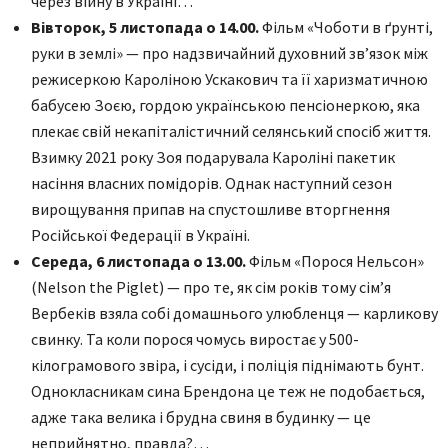
через війну в Україні…
Вівторок, 5 листопада о 14.00.
Фільм «Чоботи в ґрунті,
руки в землі» — про надзвичайний духовний звʼязок між
режисеркою Кароліною Ускакович та її харизматичною
бабусею Зоєю, гордою українською пенсіонеркою, яка
плекає свій некапіталістичний селянський спосіб життя.
Взимку 2021 року Зоя подарувала Кароліні пакетик
насіння власних помідорів. Однак наступний сезон
вирощування припав на спустошливе вторгнення
Російської Федерації в Україні.
Середа, 6 листопада о 13.00.
Фільм «Порося Нельсон»
(Nelson the Piglet) — про те, як сім років тому сімʼя
Вербеків взяла собі домашнього улюбленця — карликову
свинку. Та коли порося чомусь виростає у 500-
кілограмового звіра, і сусіди, і поліція піднімають бунт.
Однокласникам сина Брендона це теж не подобається,
адже така велика і брудна свиня в будинку — це
неприйнятно, правда?…