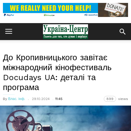
До Кропивницького завітає
міжнародний кінофестиваль
Docudays UA: деталі та
програма
By
Влас. інф.
29.10.2024
11:45
899
views