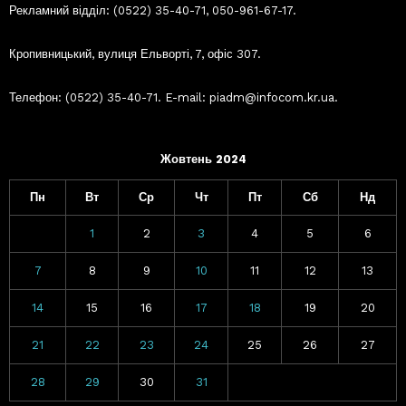
Рекламний відділ: (0522) 35-40-71, 050-961-67-17.
Кропивницький, вулиця Ельворті, 7, офіс 307.
Телефон: (0522) 35-40-71. E-mail: piadm@infocom.kr.ua.
Жовтень 2024
Пн
Вт
Ср
Чт
Пт
Сб
Нд
1
2
3
4
5
6
7
8
9
10
11
12
13
14
15
16
17
18
19
20
21
22
23
24
25
26
27
28
29
30
31