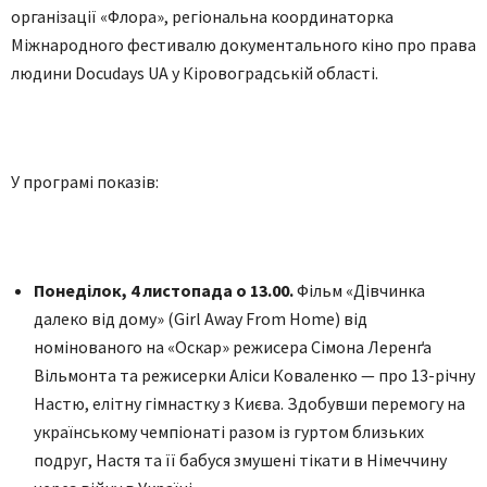
організації «Флора», регіональна координаторка
Міжнародного фестивалю документального кіно про права
людини Docudays UA у Кіровоградській області.
У програмі показів:
Понеділок,
4 листопада о 13.00.
Фільм «Дівчинка
далеко від дому» (Girl Away From Home) від
номінованого на «Оскар» режисера Сімона Леренґа
Вільмонта та режисерки Аліси Коваленко — про 13-річну
Настю, елітну гімнастку з Києва. Здобувши перемогу на
українському чемпіонаті разом із гуртом близьких
подруг, Настя та її бабуся змушені тікати в Німеччину