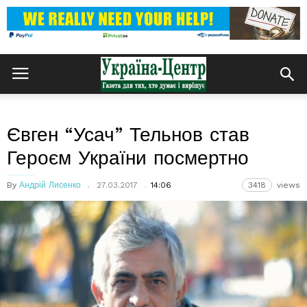
Євген “Усач” Тельнов став
Героєм України посмертно
By
Андрій Лисенко
27.03.2017
14:06
3418
views