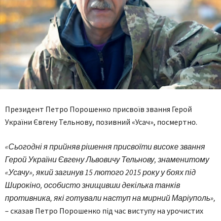
Президент Петро Порошенко присвоїв звання Герой
України Євгену Тельнову, позивний «Усач», посмертно.
«Сьогодні я прийняв рішення присвоїти високе звання
Герой України Євгену Львовичу Тельнову, знаменитому
«Усачу», який загинув 15 лютого 2015 року у боях під
Широкіно, особисто знищивши декілька танків
противника, які готували наступ на мирний Маріуполь»,
– сказав Петро Порошенко під час виступу на урочистих