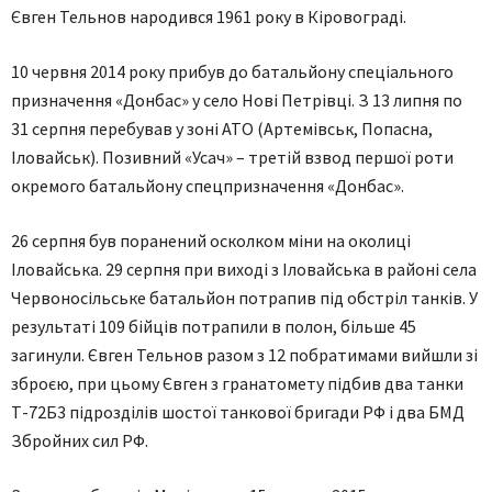
Євген Тельнов народився 1961 року в Кіровограді.
10 червня 2014 року прибув до батальйону спеціального
призначення «Донбас» у село Нові Петрівці. З 13 липня по
31 серпня перебував у зоні АТО (Артемівськ, Попасна,
Іловайськ). Позивний «Усач» – третій взвод першої роти
окремого батальйону спецпризначення «Донбас».
26 серпня був поранений осколком міни на околиці
Іловайська. 29 серпня при виході з Іловайська в районі села
Червоносільське батальйон потрапив під обстріл танків. У
результаті 109 бійців потрапили в полон, більше 45
загинули. Євген Тельнов разом з 12 побратимами вийшли зі
зброєю, при цьому Євген з гранатомету підбив два танки
Т-72Б3 підрозділів шостої танкової бригади РФ і два БМД
Збройних сил РФ.