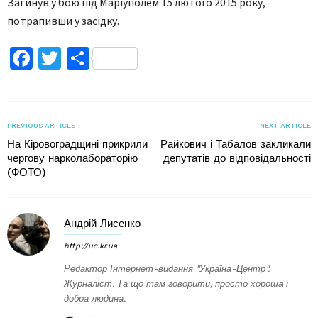
Загинув у бою під Маріуполем 15 лютого 2015 року,
потрапивши у засідку.
Facebook
Twitter
Поділитися
PREVIOUS ARTICLE
NEXT ARTICLE
На Кіровоградщині прикрили
Райкович і Табалов закликали
чергову нарколабораторію
депутатів до відповідальності
(ФОТО)
Андрій Лисенко
http://uc.kr.ua
Редактор Інтернет-видання "Україна-Центр".
Журналіст. Та що там говорити, просто хороша і
добра людина.