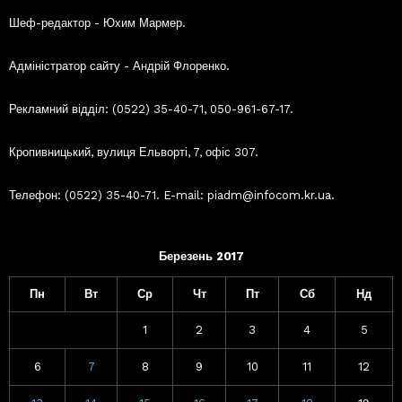
Шеф-редактор - Юхим Мармер.
Адміністратор сайту - Андрій Флоренко.
Рекламний відділ: (0522) 35-40-71, 050-961-67-17.
Кропивницький, вулиця Ельворті, 7, офіс 307.
Телефон: (0522) 35-40-71. E-mail: piadm@infocom.kr.ua.
Березень 2017
Пн
Вт
Ср
Чт
Пт
Сб
Нд
1
2
3
4
5
6
7
8
9
10
11
12