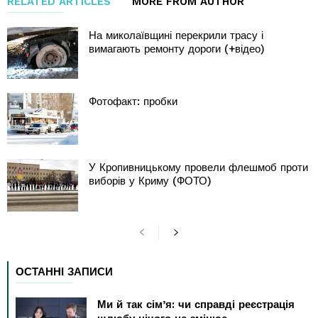
RELATED ARTICLES
MORE FROM AUTHOR
На миколаївщині перекрили трасу і
вимагають ремонту дороги (+відео)
Фотофакт: пробки
У Кропивницькому провели флешмоб проти
виборів у Криму (ФОТО)
ОСТАННІ ЗАПИСИ
Ми й так сім’я: чи справді реєстрація