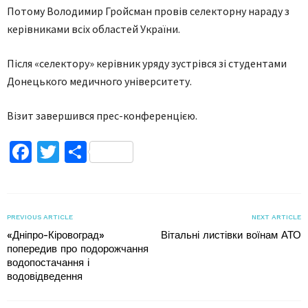
Потому Володимир Гройсман провів селекторну нараду з
керівниками всіх областей України.
Після «селектору» керівник уряду зустрівся зі студентами
Донецького медичного університету.
Візит завершився прес-конференцією.
Facebook
Twitter
Поділитися
PREVIOUS ARTICLE
NEXT ARTICLE
«Дніпро-Кіровоград»
Вітальні листівки воїнам АТО
попередив про подорожчання
водопостачання і
водовідведення