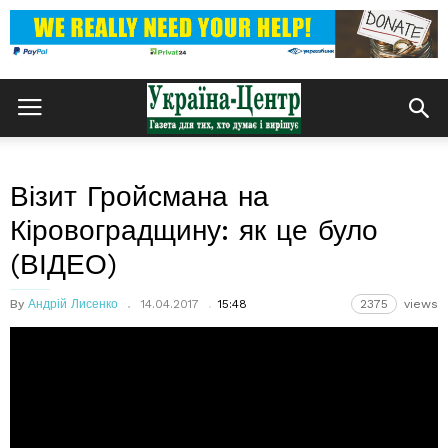
Візит Гройсмана на
Кіровоградщину: як це було
(ВІДЕО)
By
Андрій Лисенко
14.04.2017
15:48
2375
views