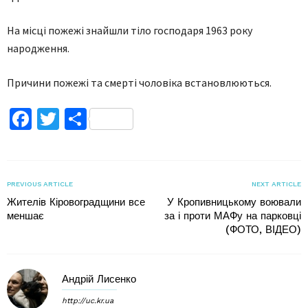
На місці пожежі знайшли тіло господаря 1963 року
народження.
Причини пожежі та смерті чоловіка встановлюються.
Facebook
Twitter
Поділитися
PREVIOUS ARTICLE
NEXT ARTICLE
Жителів Кіровоградщини все
У Кропивницькому воювали
меншає
за і проти МАФу на парковці
(ФОТО, ВІДЕО)
Андрій Лисенко
http://uc.kr.ua