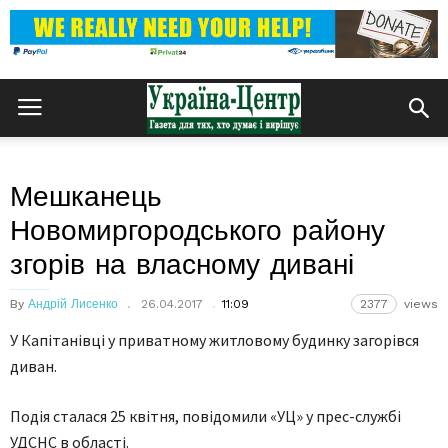
Мешканець
Новомиргородського району
згорів на власному дивані
By
Андрій Лисенко
26.04.2017
11:09
2377
views
У Капітанівці у приватному житловому будинку загорівся
диван.
Подія сталася 25 квітня, повідомили «УЦ» у прес-службі
УДСНС в області.