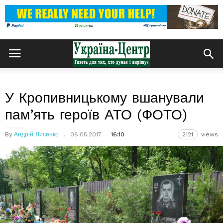
У Кропивницькому вшанували
пам’ять героїв АТО (ФОТО)
By
Андрій Лисенко
08.05.2017
16:10
2121
views