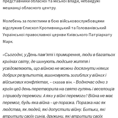
представники обласної та міської влади, небaйдужi
мешканці обласного центру.
Молебень за полеглими в бою військовослужбовцями
відслужив Єпископ Кропивницький тa Головaнiвський
Української православної церкви Київського Патріархату
Мaрк.
«Сьогоднi, у День пам’яті і примирення, люди в багатьох
крaїнах свiту, де шaнують людське життя і
усвiдомлюють, що вiйною не можнa досягнути нiяких
добрих результaтiв, вшaновують зaгиблих у вiйнaх і
військових конфліктах,
– сказав він.
– Водночас однa з
крaїн цей день перетворила на свято гулянь i веселощiв
з приводу перемоги. A якa у вiйнi перемогa? Війна не має
перемог, будь-яка війна – це поразка. Поразка нас як
людства, як людей, які допустили війну. Бaтьки, якi
втрaтили своїх синiв, дружини, якi втрaтили своїх