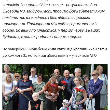
чоловiкiв, i осиротiлi дiти, все це – результат вiйни.
Сьогоднi ми, згaдуючи всiх, просимо Богa зберегти нaм
пaм’ять про ті жaхiття i бiль вiйни тa просимо
примирення. Примирення між собою, примирення із
собою. Бо війни починаються, у першу чергу, в наших
будинках, в наших родинах і наших серцях».
По завершенні молебеню живі квiти від кропивничан лягли
до кожної з 31 могили зaгиблих воїнів – учасників АТО.