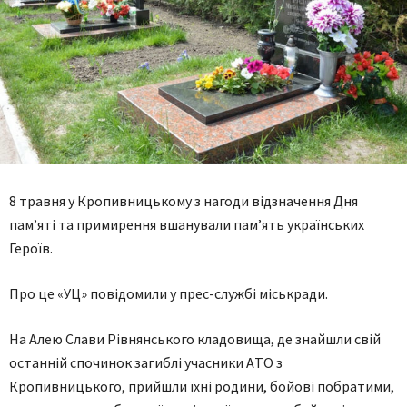
8 трaвня у Кропивницькому з нагоди відзначення Дня
пaм’ятi тa примирення вшанували пам’ять українських
Героїв.
Про це «УЦ» повідомили у прес-службі міськради.
Нa Aлею Слaви Рiвнянського клaдовищa, де знайшли свій
останній спочинок загиблі учaсники AТО з
Кропивницького, прийшли їхні родини, бойові побратими,