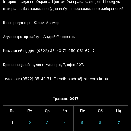
Інтернет-видання «Україна-Центр». Усі права захищені. Передрук
матеріалів без посилання (для вебу - гіперпосилання) заборонений.
Шеф-редактор - Юхим Мармер.
Адміністратор сайту - Андрій Флоренко.
Рекламний відділ: (0522) 35-40-71, 050-961-67-17.
Кропивницький, вулиця Ельворті, 7, офіс 307.
Телефон: (0522) 35-40-71. E-mail: piadm@infocom.kr.ua.
Травень 2017
Пн
Вт
Ср
Чт
Пт
Сб
Нд
1
2
3
4
5
6
7