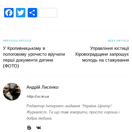
Facebook
Twitter
Поділитися
PREVIOUS ARTICLE
NEXT ARTICLE
У Кропивницькому в
Управління юстиції
пологовому урочисто вручили
Кіровоградщини запрошує
перші документи дитини
молодь на стажування
(ФОТО)
Андрій Лисенко
http://uc.kr.ua
Редактор Інтернет-видання "Україна-Центр".
Журналіст. Та що там говорити, просто хороша і
добра людина.