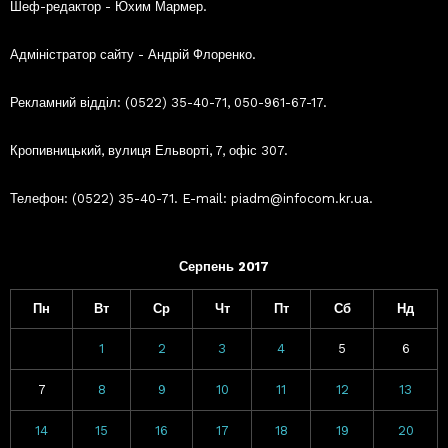
Шеф-редактор - Юхим Мармер.
Адміністратор сайту - Андрій Флоренко.
Рекламний відділ: (0522) 35-40-71, 050-961-67-17.
Кропивницький, вулиця Ельворті, 7, офіс 307.
Телефон: (0522) 35-40-71. E-mail: piadm@infocom.kr.ua.
Серпень 2017
Пн
Вт
Ср
Чт
Пт
Сб
Нд
1
2
3
4
5
6
7
8
9
10
11
12
13
14
15
16
17
18
19
20