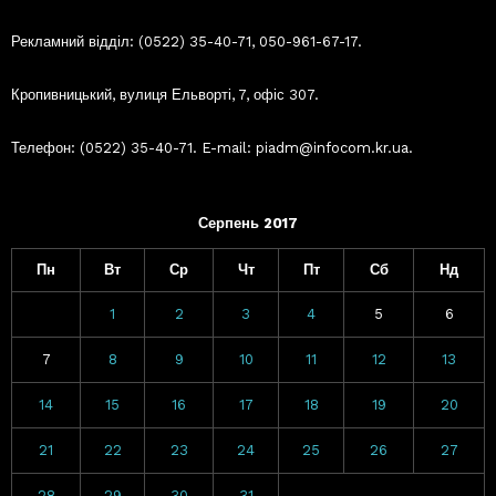
Рекламний відділ: (0522) 35-40-71, 050-961-67-17.
Кропивницький, вулиця Ельворті, 7, офіс 307.
Телефон: (0522) 35-40-71. E-mail: piadm@infocom.kr.ua.
Серпень 2017
Пн
Вт
Ср
Чт
Пт
Сб
Нд
1
2
3
4
5
6
7
8
9
10
11
12
13
14
15
16
17
18
19
20
21
22
23
24
25
26
27
28
29
30
31