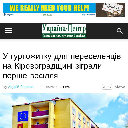
У гуртожитку для переселенців
на Кіровоградщині зіграли
перше весілля
By
Андрій Лисенко
16.08.2017
11:26
3198
views