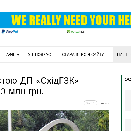
АФІША
УЦ-ПОДКАСТ
СТАРА ВЕРСІЯ САЙТУ
ПИШІТ
остою ДП «СхідГЗК»
ОС
0 млн грн.
3502
views