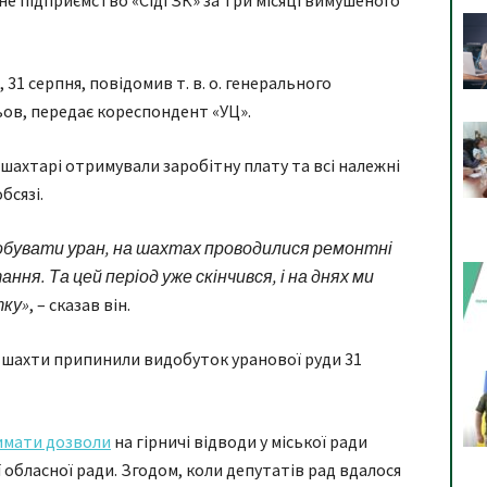
не підприємство «СідГЗК» за три місяці вимушеного
 31 серпня, повідомив т. в. о. генерального
ов, передає кореспондент «УЦ».
шахтарі отримували заробітну плату та всі належні
бсязі.
добувати уран, на шахтах проводилися ремонтні
ння. Та цей період уже скінчився, і на днях ми
тку»
, – сказав він.
а шахти припинили видобуток уранової руди 31
имати дозволи
на гірничі відводи у міської ради
обласної ради. Згодом, коли депутатів рад вдалося