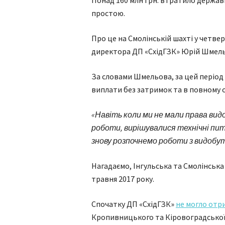
Понад 160 млн грн. втратило держав
простою.
Про це на Смолінській шахті у четвер,
директора ДП «СхідГЗК» Юрій Шмель
За словами Шмельова, за цей період 
виплати без затримок та в повному о
«Навіть коли ми не мали права ви
роботи, вирішувалися технічні пита
знову розпочнемо роботи з видобу
Нагадаємо, Інгульська та Смолінськ
травня 2017 року.
Спочатку ДП «СхідГЗК»
не могло отр
Кропивницького та Кіровоградської 