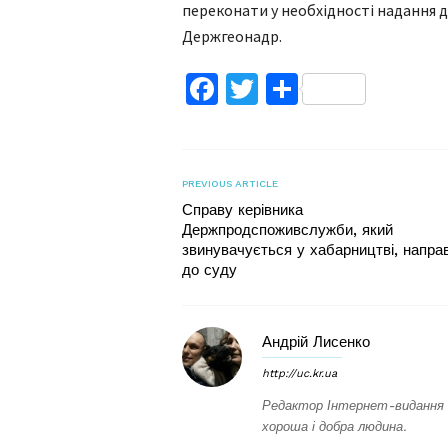
переконати у необхідності надання 
Держгеонадр.
Facebook
Twitter
Поділитис
PREVIOUS ARTICLE
Справу керівника
Держпродспоживслужби, який
звинувачується у хабарництві, напра
до суду
Андрій Лисенко
http://uc.kr.ua
Редактор Інтернет-видання 
хороша і добра людина.