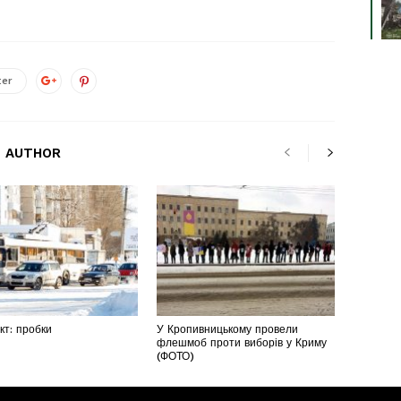
ter
 AUTHOR
т: пробки
У Кропивницькому провели
флешмоб проти виборів у Криму
(ФОТО)