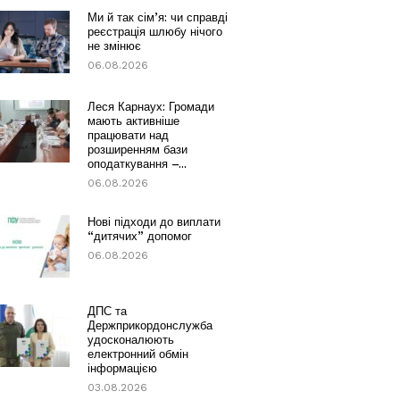
Ми й так сім’я: чи справді
реєстрація шлюбу нічого
не змінює
06.08.2026
Леся Карнаух: Громади
мають активніше
працювати над
розширенням бази
оподаткування –...
06.08.2026
Нові підходи до виплати
“дитячих” допомог
06.08.2026
ДПС та
Держприкордонслужба
удосконалюють
електронний обмін
інформацією
03.08.2026