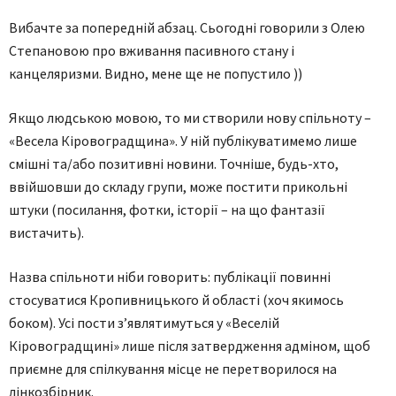
Вибачте за попередній абзац. Сьогодні говорили з Олею
Степановою про вживання пасивного стану і
канцеляризми. Видно, мене ще не попустило ))
Якщо людською мовою, то ми створили нову спільноту –
«Весела Кіровоградщина». У ній публікуватимемо лише
смішні та/або позитивні новини. Точніше, будь-хто,
ввійшовши до складу групи, може постити прикольні
штуки (посилання, фотки, історії – на що фантазії
вистачить).
Назва спільноти ніби говорить: публікації повинні
стосуватися Кропивницького й області (хоч якимось
боком). Усі пости з’являтимуться у «Веселій
Кіровоградщині» лише після затвердження адміном, щоб
приємне для спілкування місце не перетворилося на
лінкозбірник.