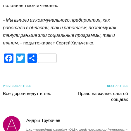
половине тысячи человек.
– Мы вышли из коммунального предприятия, как
работали в области, так и работаем, поэтому как
тянули раньше эти социальные программы, так и
тянем,
– подытоживает Сергей Хильченко.
Facebook
Twitter
Поділитися
PREVIOUS ARTICLE
NEXT ARTICLE
Все дороги ведут в лес
Право на жилье: сага об
общагах
Андрій Трубачев
Екс-провідний оглядач «УЦ», шеф-редактор Інтернет-