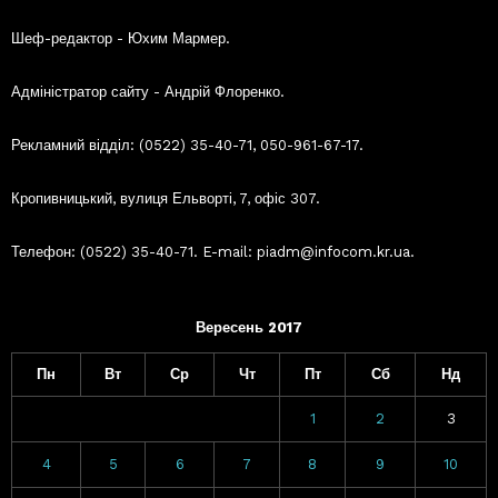
Шеф-редактор - Юхим Мармер.
Адміністратор сайту - Андрій Флоренко.
Рекламний відділ: (0522) 35-40-71, 050-961-67-17.
Кропивницький, вулиця Ельворті, 7, офіс 307.
Телефон: (0522) 35-40-71. E-mail: piadm@infocom.kr.ua.
Вересень 2017
Пн
Вт
Ср
Чт
Пт
Сб
Нд
1
2
3
4
5
6
7
8
9
10