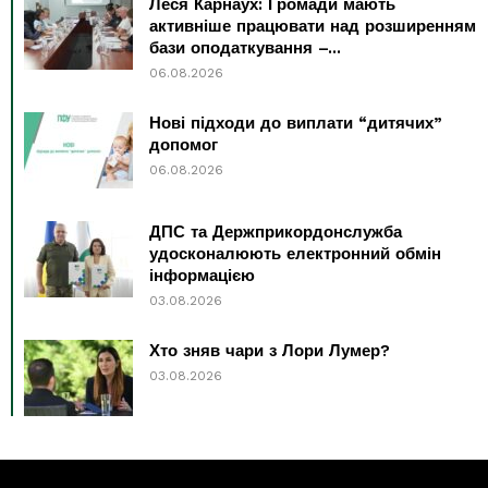
Леся Карнаух: Громади мають
активніше працювати над розширенням
бази оподаткування –...
06.08.2026
Нові підходи до виплати “дитячих”
допомог
06.08.2026
ДПС та Держприкордонслужба
удосконалюють електронний обмін
інформацією
03.08.2026
Хто зняв чари з Лори Лумер?
03.08.2026