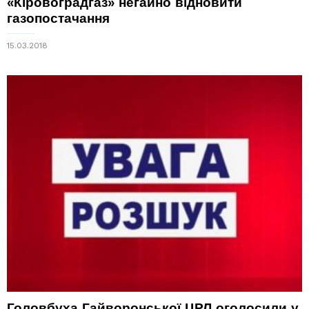
«Кіровоградгаз» негайно відновити
газопостачання
15.03.2018
Головбуха Гайворонської ЦРЛ оголосили у