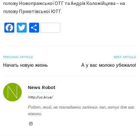
голову Новопражської ОТГ та Андрія Коломійцева – на
голову Приютівської ЮТГ.
Facebook
Twitter
Поділитися
PREVIOUS ARTICLE
NEXT ARTICLE
Начать новую жизнь
А у вас молоко убежало!
News Robot
http://uc.kr.ua/
Робот, який, не покладаючи залізних лап, готує для вас
новини.