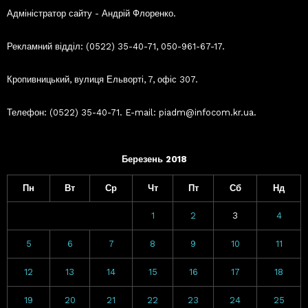
Адміністратор сайту - Андрій Флоренко.
Рекламний відділ: (0522) 35-40-71, 050-961-67-17.
Кропивницький, вулиця Ельворті, 7, офіс 307.
Телефон: (0522) 35-40-71. E-mail: piadm@infocom.kr.ua.
Березень 2018
Пн
Вт
Ср
Чт
Пт
Сб
Нд
1
2
3
4
5
6
7
8
9
10
11
12
13
14
15
16
17
18
19
20
21
22
23
24
25