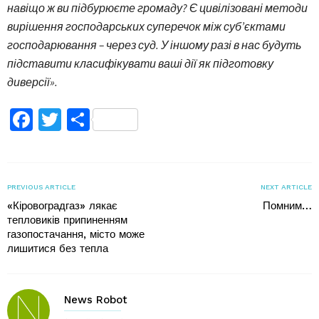
навіщо ж ви підбурюєте громаду? Є цивілізовані методи
вирішення господарських суперечок між суб’єктами
господарювання – через суд. У іншому разі в нас будуть
підставити класифікувати ваші дії як підготовку
диверсії».
Facebook
Twitter
Поділитися
PREVIOUS ARTICLE
NEXT ARTICLE
«Кіровоградгаз» лякає
Помним…
тепловиків припиненням
газопостачання, місто може
лишитися без тепла
News Robot