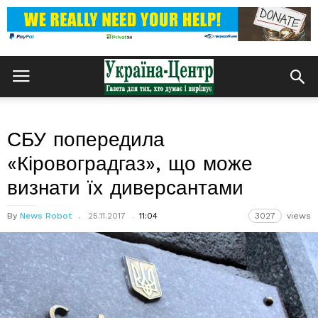
СБУ попередила
«Кіровоградгаз», що може
визнати їх диверсантами
By
News Robot
25.11.2017
11:04
3027
views