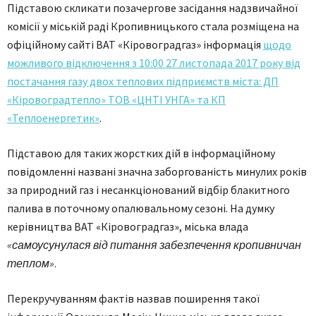
Підставою скликати позачергове засідання надзвичайної
комісії у міській раді Кропивницького стала розміщена на
офіційному сайті ВАТ «Кіровоградгаз» інформація
щодо
можливого відключення з 10:00 27 листопада 2017 року від
постачання газу двох теплових підприємств міста: ДП
«Кіровоградтепло» ТОВ «ЦНТІ УНГА» та КП
«Теплоенергетик»
.
Підставою для таких жорстких дій в інформаційному
повідомленні названі значна заборгованість минулих років
за природний газ і несанкціонований відбір блакитного
палива в поточному опалювальному сезоні. На думку
керівництва ВАТ «Кіровоградгаз», міська влада
«самоусунулася від питання забезпечення кропивничан
теплом»
.
Перекручуванням фактів назвав поширення такої