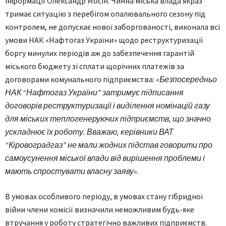
інформації Олександр Мосін. Чинна міська влада якраз
тримає ситуацію з перебігом опалювального сезону під
контролем, не допускає нової заборгованості, виконала всі
умови НАК «Нафтогаз України» щодо реструктуризації
боргу минулих періодів аж до забезпечення гарантій
міського бюджету зі сплати щорічних платежів за
договорами комунального підприємства:
«Безпосередньо
НАК “Нафтогаз України” затримує підписання
договорів реструктуризації і виділення номінацій газу
для міських теплогенеруючих підприємств, що значно
ускладнює їх роботу. Вважаю, керівники ВАТ
“Кіровоградгаз” не мали жодних підстав говорити про
самоусунення міської влади від вирішення проблеми і
мають спростувати власну заяву»
.
В умовах особливого періоду, в умовах стану гібридної
війни члени комісії визначили неможливим будь-яке
втручання у роботу стратегічно важливих підприємств.