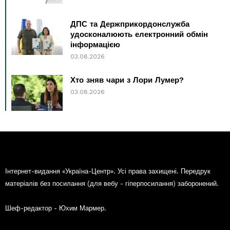
ДПС та Держприкордонслужба
удосконалюють електронний обмін
інформацією
03.08.2026
Хто зняв чари з Лори Лумер?
03.08.2026
Інтернет-видання «Україна-Центр». Усі права захищені. Передрук
матеріалів без посилання (для вебу - гіперпосилання) заборонений.
Шеф-редактор - Юхим Мармер.