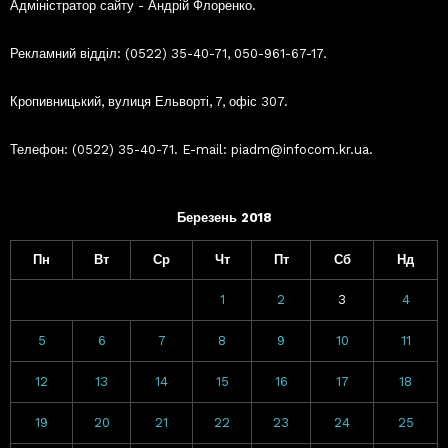
Адміністратор сайту - Андрій Флоренко.
Рекламний відділ: (0522) 35-40-71, 050-961-67-17.
Кропивницький, вулиця Ельворті, 7, офіс 307.
Телефон: (0522) 35-40-71. E-mail: piadm@infocom.kr.ua.
Березень 2018
Пн
Вт
Ср
Чт
Пт
Сб
Нд
1
2
3
4
5
6
7
8
9
10
11
12
13
14
15
16
17
18
19
20
21
22
23
24
25