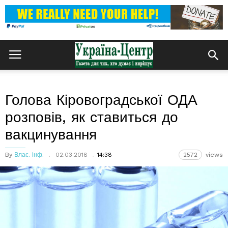
Голова Кіровоградської ОДА
розповів, як ставиться до
вакцинування
By
Влас. інф.
02.03.2018
14:38
2572
views