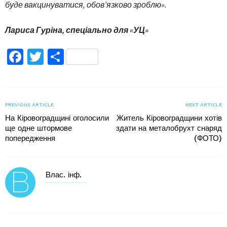
буде вакцинуватися, обов’язково зроблю».
Лариса Гуріна, спеціально для «УЦ»
Facebook
Twitter
Поділитися
PREVIOUS ARTICLE
NEXT ARTICLE
На Кіровоградщині оголосили
Житель Кіровоградщини хотів
ще одне штормове
здати на металобрухт снаряд
попередження
(ФОТО)
Влас. інф.