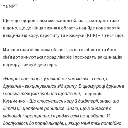
та МРТ.
Що ж до здоров’я всіх мешканців області, сьогодні стало
відомо, що до кінця тижня в область надійде нова партія
вакцина від кору, паротиту та краснухи (КПК) – 7 тисяч доз.
Ми запитали очільника області, як він особисто та його
сім’я дотримуються порад лікарів і проходять вакцинацію
від кору, грипу й дифтерії.
«Наприклад, торік у такий же час ми всі – і діти, і
дружина – вакцинувалися від грипу. В цьому році дружина
і донька теж уже зробили щеплення, –
відповів
Кузьменко.
– Що стосується кору й дифтерії, знаю, що
дітям ці щеплення робилися. Знаю, що в області є
відповідні препарати, і я раджу всім це зробити. Я
дослухаюсь до порад лікарів, і, якщо мені теж потрібно