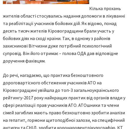
Кілька прохань
жителів області стосувались надання допомоги в лікуванні
та реабілітації учасників бойових дій. Як відомо, понад
десять тисяч жителів Кіровоградщини брали участь у
бойових діях на сході країни. Так, в одному з районів
захисникові Вітчизни дуже потрібний психологічний
супровід. Він його отримає – голова ОДА дав відповідне
доручення фахівцям.
До речі, нагадаємо, що практика безкоштовного
дороговартісного обстеження учасників АТО на
Кіровоградщині увійшла до топ-3 загальноукраїнського
рейтингу-2017 року найкращих практик від органів влади у
сфері реалізації прав учасників АТО. АТОшники та члени
сімей загиблих мають право безкоштовно зробити аналізи
на гепатит, гормони щитоподібної залози, на специфічний
антиген та СНІД, зробити коронаровентрікулографію, КТ