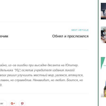
я
NEXT ARTICLE
лючим
Обнял и прослезился
айно, из-за ошибки при высадке десанта на Юпитер.
дельника "УЦ", ослепив учредителя издания линзой
воих решил улучшить местный мир, увлекся, втянулся,
лавен, но справедлив. Ненавидит, но любит. Боится, но
д.
ter