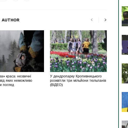
 AUTHOR
а» краса: незвичні
У дендропарку Кропивницького
 від яких неможливо
розквітли три мільйони тюльпанів
ти погляд
(ВІДЕО)