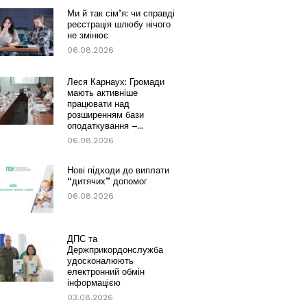
Ми й так сім’я: чи справді
реєстрація шлюбу нічого
не змінює
06.08.2026
Леся Карнаух: Громади
мають активніше
працювати над
розширенням бази
оподаткування –...
06.08.2026
Нові підходи до виплати
“дитячих” допомог
06.08.2026
ДПС та
Держприкордонслужба
удосконалюють
електронний обмін
інформацією
03.08.2026