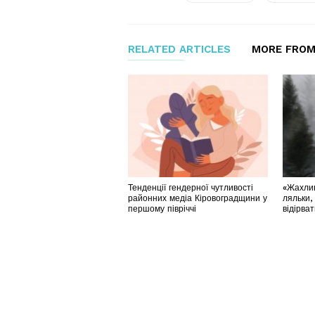
RELATED ARTICLES
MORE FROM
Тенденції гендерної чутливості
«Жахлив
районних медіа Кіровоградщини у
ляльки,
першому півріччі
відірва