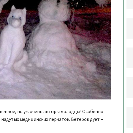
твенное, но уж очень авторы молодцы! Особенно
з надутых медицинских перчаток. Ветерок дует –