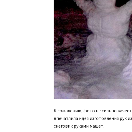
К сожалению, фото не сильно качес
впечатлила идея изготовления рук и
снеговик руками машет.