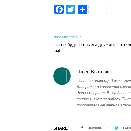
Facebook
Twitter
Поділитис
PREVIOUS ARTICLE
…а не будете с нами дружить – отк
газ!
Павел Волошин
Попал на планету Земля случ
Внедрился в коллектив ежене
фотоаппарата. В ожидании с
прирос и пустил побеги. Тщес
продолжает двигаться впере
SHARE
Facebook
Twit