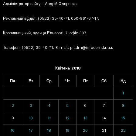
Адміністратор сайту - Андрій Флоренко.
Рекламний відділ: (0522) 35-40-71, 050-961-67-17.
Кропивницький, вулиця Ельворті, 7, офіс 307.
Телефон: (0522) 35-40-71. E-mail: piadm@infocom.kr.ua.
Квітень 2018
Пн
Вт
Ср
Чт
Пт
Сб
Нд
1
2
3
4
5
6
7
8
9
10
11
12
13
14
15
16
17
18
19
20
21
22