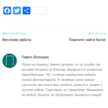
Facebook
Twitter
Поділитися
PREVIOUS ARTICLE
NEXT ARTICLE
Весенняя работа
Помогите найти Катю!
Павел Волошин
Попал на планету Земля случайно, из-за ошибки при
высадке десанта на Юпитер. Внедрился в коллектив
еженедельника "УЦ", ослепив учредителя издания
линзой фотоаппарата. В ожидании своих решил
улучшить местный мир, увлекся, втянулся, прирос и
пустил побеги. Тщеславен, но справедлив. Ненавидит,
но любит. Боится, но продолжает двигаться вперед.