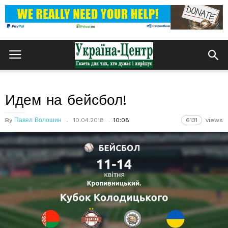
Идем на бейсбол!
By
Павел Волошин
10.04.2018
10:08
6131
views