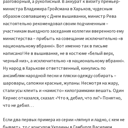
разговорный, а рукописный. В аккурат к визиту премьер-
министра Владимира Гройсмана в Харьков, чудесным
образом совпавшему с Днем вышиванки, министр Рева
настоятельно рекомендовал своим подчиненным –
участникам выездного заседания коллегии вверенного ему
министерства – прибыть на совещание исключительно «в
национальному вбранні». Вот именно так в письме
написано! Не в вышиванке, не в костюме «белый верх,
черный низ», а исключительно «в национальному вбранні».
Ну народ в Харькове ответственный, кинулись по
ансамблям народной песни и пляски одежду собирать –
шаровары, сапожки красные, жупаны. Несмотря на жару,
стали усы клеить и «намисто» килограммами вешать. Один
Кернес отказался, сказал: «Что я, дебил, что ли?» Понятно,
что не дебил…
Если два первых примера из серии «ляпнул и ладно, с кем не
бывает», то с консулом Украины в Гамбурге Василием