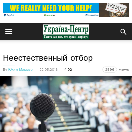
Неестественный отбор
By
Юхим Мармер
22.05.2018
14:02
2896
views