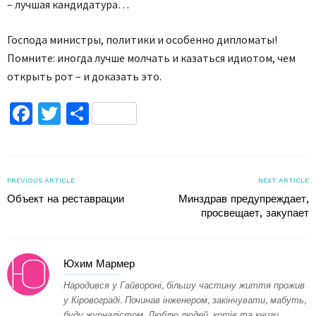
– лучшая кандидатура…
Господа министры, политики и особенно дипломаты!
Помните: иногда лучше молчать и казаться идиотом, чем
открыть рот – и доказать это.
Facebook
Twitter
Поділитися
PREVIOUS ARTICLE
NEXT ARTICLE
Объект на реставрации
Минздрав предупреждает,
просвещает, закупает
Юхим Мармер
Народився у Гайвороні, більшу частину життя прожив
у Кіровограді. Починав інженером, закінчувати, мабуть,
буду журналістом. Люблю людей, котів та книги.