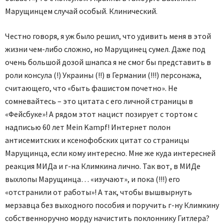
Марущинцем случай особый. Клинический.
Честно говоря, я уж было решил, что удивить меня в этой
жизни чем-либо сложно, но Марущинец сумел. Даже под
очень большой дозой шнапса я не смог бы представить в
роли консула (!) Украины (!!) в Германии (!!!) персонажа,
считающего, что «быть фашистом почетно». Не
сомневайтесь – это цитата с его личной страницы в
«Фейсбуке»! А рядом этот нацист позирует с тортом с
надписью 60 лет Mein Kampf! Интернет полон
антисемитских и ксенофобских цитат со страницы
Марущинца, если кому интересно. Мне же куда интересней
реакция МИДа и г-на Климкина лично. Так вот, в МИДе
выхлопы Марущинца… «изучают», и пока (!!!) его
«отстранили от работы»! А так, чтобы вышвырнуть
мерзавца без выходного пособия и поручить г-ну Климкину
собственноручно морду начистить поклоннику Гитлера?