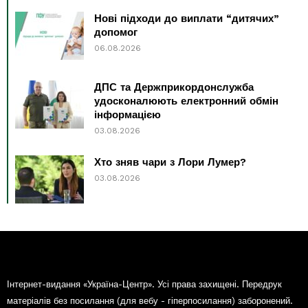
Нові підходи до виплати “дитячих”
допомог
06.08.2026
ДПС та Держприкордонслужба
удосконалюють електронний обмін
інформацією
03.08.2026
Хто зняв чари з Лори Лумер?
03.08.2026
Інтернет-видання «Україна-Центр». Усі права захищені. Передрук
матеріалів без посилання (для вебу - гіперпосилання) заборонений.