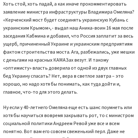
Хоть стой, хоть падай, а как иначе прокомментировать
заявление министра инфраструктуры Владимира Омеляна?
«Керченский мост будет соединять украинскую Кубань с
украинским Крымом», - выдал наш Аника-воин 16 мая после
заседания Кабмина и добавил, что Россия заплатит за весь
ущерб, причиненный Украине и украинским предприятиям
фактом строительства моста. Ага, разбежались, уже мешки
с деньгами на красных КАМАЗах везут. И такому
«оптимисту» власть доверила от одной из двух главных
бед Украину спасать? Нет, вера в светлое завтра – это
хорошо, но надо хотя бы понимать, как туда дойти и,
главное, что-то для этого делать.
Ну если у 40-летнего Омеляна еще есть шанс поумнеть или
хотя бы научиться вовремя закрывать рот, то с министром
социальной политики Андреем Ревой уже все и всем
понятно. Вот вам его совсем свеженький перл. Даже не