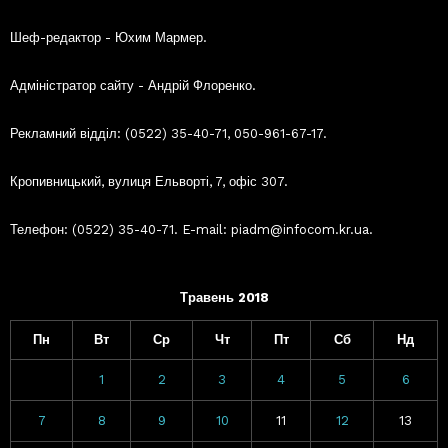
Шеф-редактор - Юхим Мармер.
Адміністратор сайту - Андрій Флоренко.
Рекламний відділ: (0522) 35-40-71, 050-961-67-17.
Кропивницький, вулиця Ельворті, 7, офіс 307.
Телефон: (0522) 35-40-71. E-mail: piadm@infocom.kr.ua.
Травень 2018
Пн
Вт
Ср
Чт
Пт
Сб
Нд
1
2
3
4
5
6
7
8
9
10
11
12
13