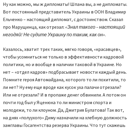
Ну как можно, мы ж дипломаты! Шпана вы, а не дипломаты.
Вот постоянный представитель Украины в ООН Владимир
Ельченко – настоящий дипломат, с достоинством. Сказал
про Марущинца, как отрезал:
«Знал такого – настоящий
негодяй! Не судите Украину по таким, как он»
.
Казалось, хватит трех таких, мягко говоря, «красавцев»,
чтобы усомниться не только в эффективности кадровой
политики, но и вообще в наличии таковой в Украине. Но
нет – «отдел кадров» подбрасывает новости каждый день.
Помните героя Автомайдана, которого то ли похитили, то
ли нет? Ну ему еще вроде как кусок уха палачи отрезали?
Или не отрезали? И в пропаже денег обвинили. А потом он
почти год был у Яценюка то ли министром спорта и
молодежи, то ли клоуном. Да, Дмитрия Булатова! Так вот,
на днях «полуухого» Диму назначили на хлебную должность
замглавы Госагентства резерва Украины. Что тут скажешь