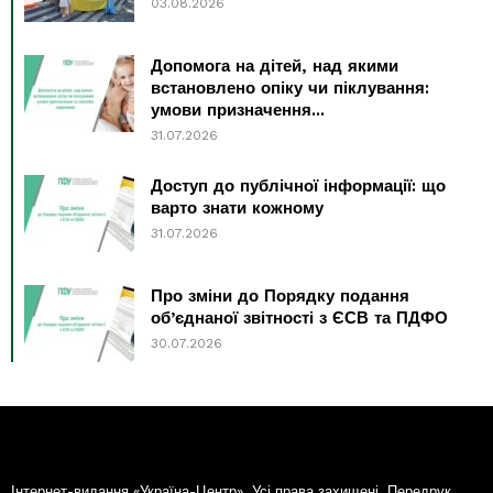
03.08.2026
Допомога на дітей, над якими
встановлено опіку чи піклування:
умови призначення...
31.07.2026
Доступ до публічної інформації: що
варто знати кожному
31.07.2026
Про зміни до Порядку подання
об’єднаної звітності з ЄСВ та ПДФО
30.07.2026
Інтернет-видання «Україна-Центр». Усі права захищені. Передрук