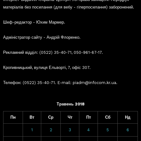
матеріалів без посилання (для вебу - гіперпосилання) заборонений.
Шеф-редактор - Юхим Мармер.
Адміністратор сайту - Андрій Флоренко.
Рекламний відділ: (0522) 35-40-71, 050-961-67-17.
Кропивницький, вулиця Ельворті, 7, офіс 307.
Телефон: (0522) 35-40-71. E-mail: piadm@infocom.kr.ua.
Травень 2018
Пн
Вт
Ср
Чт
Пт
Сб
Нд
1
2
3
4
5
6