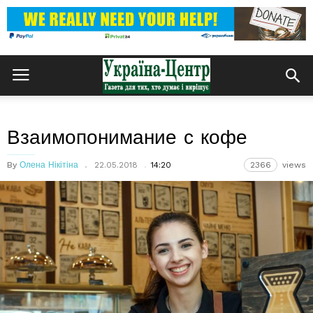
Взаимопонимание с кофе
By
Олена Нікітіна
22.05.2018
14:20
2366
views