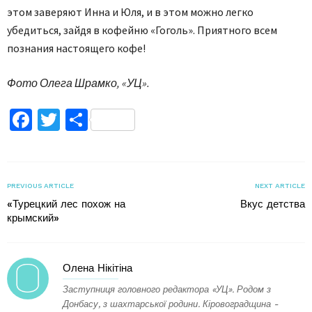
этом заверяют Инна и Юля, и в этом можно легко
убедиться, зайдя в кофейню «Гоголь». Приятного всем
познания настоящего кофе!
Фото Олега Шрамко, «УЦ».
Facebook
Twitter
Поділитися
PREVIOUS ARTICLE
NEXT ARTICLE
«Турецкий лес похож на
Вкус детства
крымский»
Олена Нікітіна
Заступниця головного редактора «УЦ». Родом з
Донбасу, з шахтарської родини. Кіровоградщина -