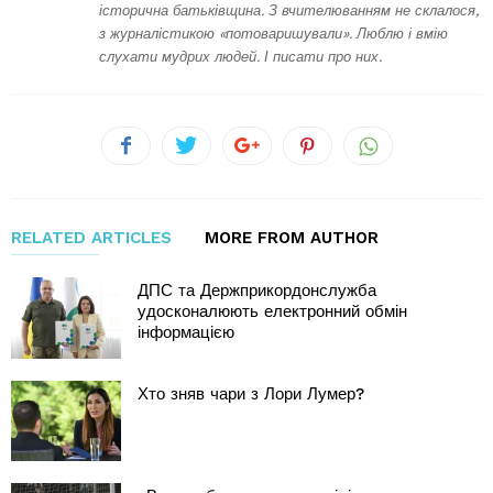
історична батьківщина. З вчителюванням не склалося,
з журналістикою «потоваришували». Люблю і вмію
слухати мудрих людей. І писати про них.
RELATED ARTICLES
MORE FROM AUTHOR
ДПС та Держприкордонслужба
удосконалюють електронний обмін
інформацією
Хто зняв чари з Лори Лумер?