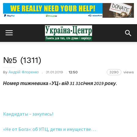
№5 (1311)
By
Андрій Флоренко
31.01.2019
12:50
3290
views
Номер тижневика «УЦ» від
31
31січня 2019 року.
Кандидаты – закупись!
«Не от Бога»: об УПЦ, детях и имуществе…