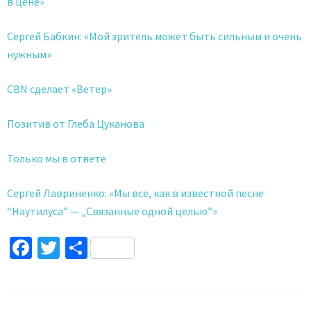
в цене»
Сергей Бабкин: «Мой зритель может быть сильным и очень
нужным»
CBN сделает «Ветер»
Позитив от Глеба Цуканова
Только мы в ответе
Сергей Лавриненко: «Мы все, как в известной песне
“Наутилуса” — „Связанные одной целью”»
Facebook
Twitter
Поділитися