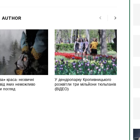
 AUTHOR
а» краса: незвичні
У дендропарку Кропивницького
 від яких неможливо
розквітли три мільйони тюльпанів
ти погляд
(ВІДЕО)