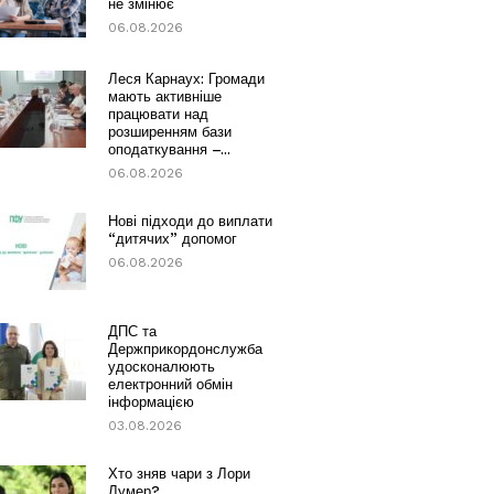
не змінює
06.08.2026
Леся Карнаух: Громади
мають активніше
працювати над
розширенням бази
оподаткування –...
06.08.2026
Нові підходи до виплати
“дитячих” допомог
06.08.2026
ДПС та
Держприкордонслужба
удосконалюють
електронний обмін
інформацією
03.08.2026
Хто зняв чари з Лори
Лумер?