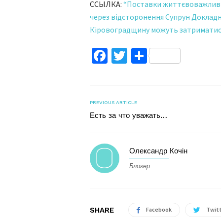
ССЫЛКА:
“Поставки життєвоважливи
через відсторонення Супрун Докладн
Кіровоградщину можуть затриматись
Facebook
Twitter
Поділитис
PREVIOUS ARTICLE
Есть за что уважать…
Олександр Кочін
Блогер
SHARE
Facebook
Twit