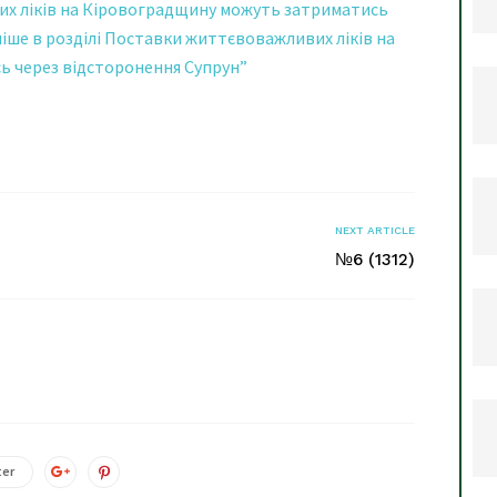
х ліків на Кіровоградщину можуть затриматись
іше в розділі Поставки життєвоважливих ліків на
 через відсторонення Супрун”
я
NEXT ARTICLE
№6 (1312)
ter