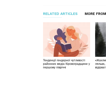
RELATED ARTICLES
MORE FROM
Тенденції гендерної чутливості
«Жахлив
районних медіа Кіровоградщини у
ляльки,
першому півріччі
відірва