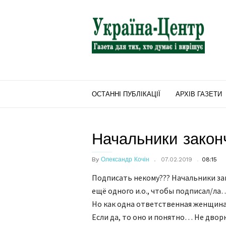
"Україна-
Центр"
ОСТАННІ ПУБЛІКАЦІЇ
АРХІВ ГАЗЕТИ
Начальники закон
By
Олександр Кочін
07.02.2019
08:15
Подписать некому??? Начальники за
ещё одного и.о., чтобы подписал/л
Но как одна ответственная женщина
Если да, то оно и понятно… Не двор