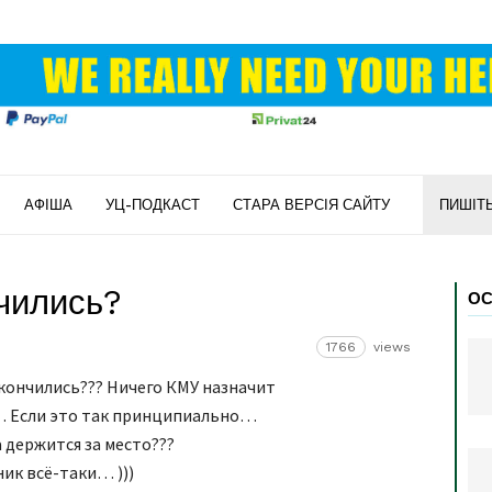
АФІША
УЦ-ПОДКАСТ
СТАРА ВЕРСІЯ САЙТУ
ПИШІТ
чились?
ОС
1766
views
кончились??? Ничего КМУ назначит
а… Если это так принципиально…
 держится за место???
ник всё-таки… )))