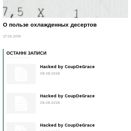
О пользе охлажденных десертов
27.05.2019
ОСТАННІ ЗАПИСИ
Hacked by CoupDeGrace
08.08.2026
Hacked by CoupDeGrace
08.08.2026
Hacked by CoupDeGrace