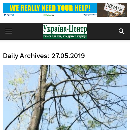
Daily Archives: 27.05.2019