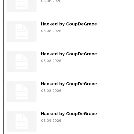
08.08.2026
Hacked by CoupDeGrace
08.08.2026
Hacked by CoupDeGrace
06.08.2026
Hacked by CoupDeGrace
06.08.2026
Hacked by CoupDeGrace
06.08.2026