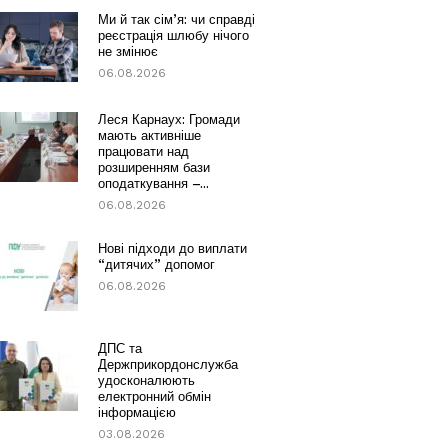
Ми й так сім’я: чи справді
реєстрація шлюбу нічого
не змінює
06.08.2026
Леся Карнаух: Громади
мають активніше
працювати над
розширенням бази
оподаткування –...
06.08.2026
Нові підходи до виплати
“дитячих” допомог
06.08.2026
ДПС та
Держприкордонслужба
удосконалюють
електронний обмін
інформацією
03.08.2026