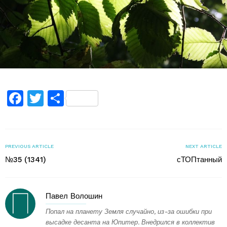
Facebook
Twitter
Поділитися
PREVIOUS ARTICLE
NEXT ARTICLE
№35 (1341)
сТОПтанный
Павел Волошин
Попал на планету Земля случайно, из-за ошибки при
высадке десанта на Юпитер. Внедрился в коллектив