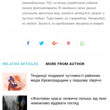
еженедельника "УЦ", ослепив учредителя издания
линзой фотоаппарата. В ожидании своих решил
улучшить местный мир, увлекся, втянулся, прирос и
пустил побеги. Тщеславен, но справедлив. Ненавидит,
но любит. Боится, но продолжает двигаться вперед.
RELATED ARTICLES
MORE FROM AUTHOR
Тенденції гендерної чутливості районних
медіа Кіровоградщини у першому півріччі
«Жахлива» краса: незвичні ляльки, від яких
неможливо відірвати погляд