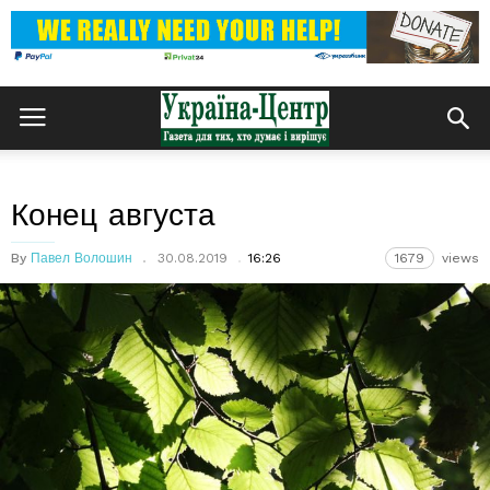
Конец августа
By
Павел Волошин
30.08.2019
16:26
1679
views