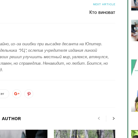
NEXT ARTICLE
Кто виноват
айно, из-за ошибки при высадке десанта на Юпитер.
дельника "УЦ", ослепив учредителя издания линзой
воих решил улучшить местный мир, увлекся, втянулся,
лавен, но справедлив. Ненавидит, но любит. Боится, но
д.
ter
 AUTHOR