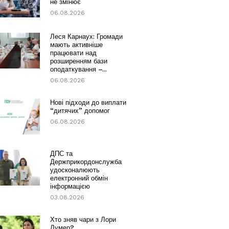
не змінює
06.08.2026
Леся Карнаух: Громади
мають активніше
працювати над
розширенням бази
оподаткування –...
06.08.2026
Нові підходи до виплати
“дитячих” допомог
06.08.2026
ДПС та
Держприкордонслужба
удосконалюють
електронний обмін
інформацією
03.08.2026
Хто зняв чари з Лори
Лумер?