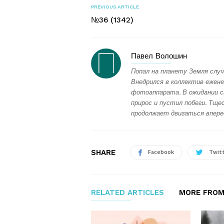
PREVIOUS ARTICLE
№36 (1342)
Павел Волошин
Попал на планету Земля случ
Внедрился в коллектив ежене
фотоаппарата. В ожидании с
прирос и пустил побеги. Тщес
продолжает двигаться впере
SHARE
Facebook
Twit
RELATED ARTICLES
MORE FROM