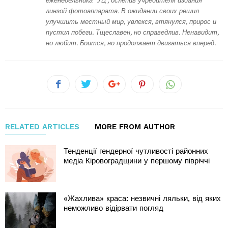
еженедельника "УЦ", ослепив учредителя издания
линзой фотоаппарата. В ожидании своих решил
улучшить местный мир, увлекся, втянулся, прирос и
пустил побеги. Тщеславен, но справедлив. Ненавидит,
но любит. Боится, но продолжает двигаться вперед.
RELATED ARTICLES
MORE FROM AUTHOR
Тенденції гендерної чутливості районних
медіа Кіровоградщини у першому півріччі
«Жахлива» краса: незвичні ляльки, від яких
неможливо відірвати погляд