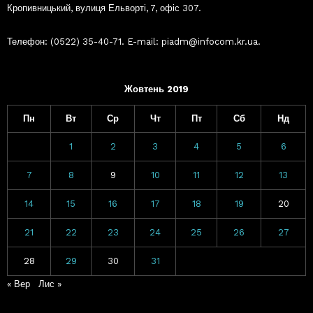
Кропивницький, вулиця Ельворті, 7, офіс 307.
Телефон: (0522) 35-40-71. E-mail: piadm@infocom.kr.ua.
Жовтень 2019
Пн
Вт
Ср
Чт
Пт
Сб
Нд
1
2
3
4
5
6
7
8
9
10
11
12
13
14
15
16
17
18
19
20
21
22
23
24
25
26
27
28
29
30
31
« Вер
Лис »