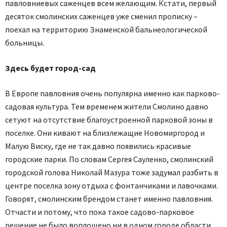
павловниевых саженцев всем желающим. Кстати, первый
десяток смолинских саженцев уже сменил прописку –
поехал на территорию Знаменской бальнеологической
больницы.
Здесь будет город-сад
В Европе павловния очень популярна именно как парково-
садовая культура. Тем временем жители Смолино давно
сетуют на отсутствие благоустроенной парковой зоны в
поселке. Они кивают на близлежащие Новомиргород и
Малую Виску, где не так давно появились красивые
городские парки. По словам Сергея Сауленко, смолинский
городской голова Николай Мазура тоже задумал разбить в
центре поселка зону отдыха с фонтанчиками и лавочками.
Говорят, смолинским брендом станет именно павловния.
Отчасти и потому, что пока такое садово-парковое
решение не было воплощено ни в одном городе области.