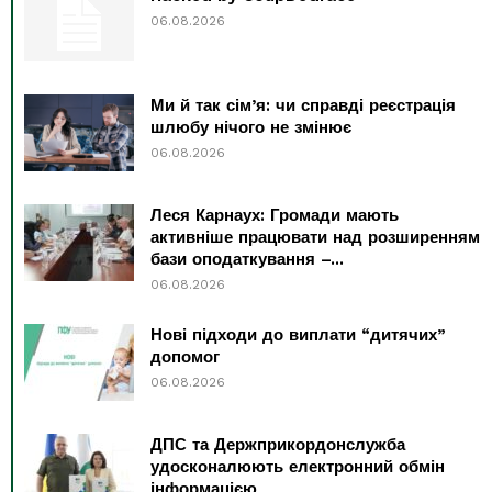
06.08.2026
Ми й так сім’я: чи справді реєстрація
шлюбу нічого не змінює
06.08.2026
Леся Карнаух: Громади мають
активніше працювати над розширенням
бази оподаткування –...
06.08.2026
Нові підходи до виплати “дитячих”
допомог
06.08.2026
ДПС та Держприкордонслужба
удосконалюють електронний обмін
інформацією