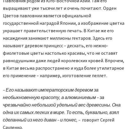
Павловния родом из Юго-Восточной Азии. Там его
выращивают уже тысячи лет и очень почитают. Орден
Цветов павловнии является официальной
государственной наградой Японии, а изображение цветка
украшает правительственную печать. В Китае же его
насаждения занимают миллионы гектаров. Здесь его
называют деревом принцесс – дескать, его нежно-
фиолетовые цветы настолько красивы, что не оставят
равнодушными даже людей королевских кровей. Впрочем,
в Китае весьма распространено и куда более утилитарное
его применение – например, изготовление пеллет.
– Его называют императорским деревом за
необыкновенную красоту, а алюминиевым – за
чрезвычайно небольшой удельный вес древесины. Она
одна их самых легких в мире. То есть, буквально, взял
сделанный из него диван – и понес, –
говорит Сергей
Сауленко.