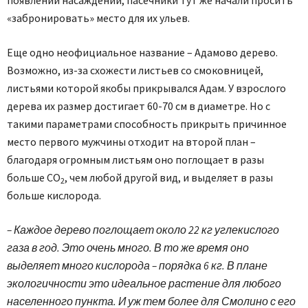
появлении насаждений, пасечники тут же начали просить
«забронировать» место для их ульев.
Еще одно неофициальное название – Адамово дерево.
Возможно, из-за схожести листьев со смоковницей,
листьями которой якобы прикрывался Адам. У взрослого
дерева их размер достигает 60-70 см в диаметре. Но с
такими параметрами способность прикрыть причинное
место первого мужчины отходит на второй план –
благодаря огромным листьям оно поглощает в разы
больше СО
, чем любой другой вид, и выделяет в разы
2
больше кислорода.
– Каждое дерево поглощает около 22 кг углекислого
газа в год. Это очень много. В то же время оно
выделяет много кислорода – порядка 6 кг. В плане
экологичности это идеальное растение для любого
населенного пункта. И уж тем более для Смолино с его