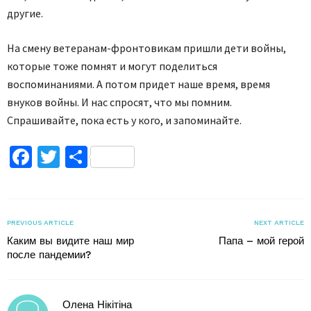
другие.
На смену ветеранам-фронтовикам пришли дети войны,
которые тоже помнят и могут поделиться
воспоминаниями. А потом придет наше время, время
внуков войны. И нас спросят, что мы помним.
Спрашивайте, пока есть у кого, и запоминайте.
Facebook
Twitter
Поділитися
PREVIOUS ARTICLE
NEXT ARTICLE
Каким вы видите наш мир
Папа – мой герой
после пандемии?
Олена Нікітіна