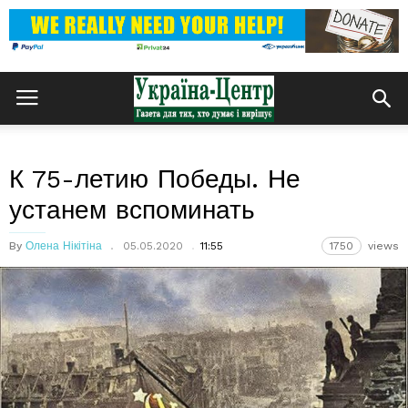
К 75-летию Победы. Не
устанем вспоминать
By
Олена Нікітіна
05.05.2020
11:55
1750
views