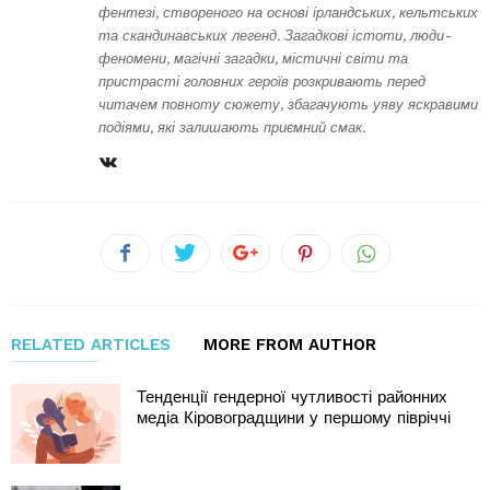
фентезі, створеного на основі ірландських, кельтських
та скандинавських легенд. Загадкові істоти, люди-
феномени, магічні загадки, містичні світи та
пристрасті головних героїв розкривають перед
читачем повноту сюжету, збагачують уяву яскравими
подіями, які залишають приємний смак.
RELATED ARTICLES
MORE FROM AUTHOR
Тенденції гендерної чутливості районних
медіа Кіровоградщини у першому півріччі