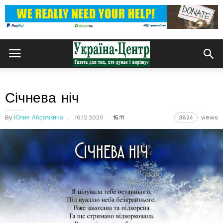
Січнева ніч
By
Юлия Абрамкина
16.12.2020
15:11
3824
views