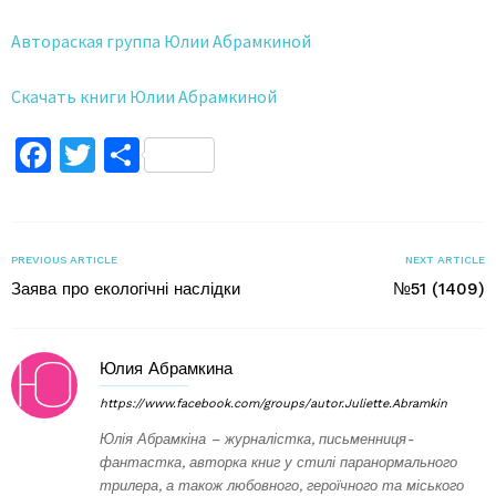
Автораская группа Юлии Абрамкиной
Скачать книги Юлии Абрамкиной
Facebook
Twitter
Поділитися
PREVIOUS ARTICLE
NEXT ARTICLE
Заява про екологічні наслідки
№51 (1409)
Юлия Абрамкина
https://www.facebook.com/groups/autor.Juliette.Abramkin
Юлія Абрамкіна – журналістка, письменниця-
фантастка, авторка книг у стилі паранормального
трилера, а також любовного, героїчного та міського