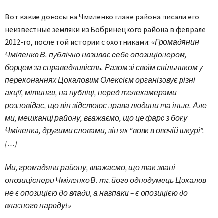
Вот какие доносы на Чмиленко главе района писали его
неизвестные земляки из Бобринецкого района в феврале
2012-го, после той истории с охотниками:
«Громадянин
Чміленко
В. публічно називає себе опозиціонером,
борцем за справедливість. Разом зі своїм спільником у
переконаннях Цокаловим Олексієм організовує різні
акції, мітинги, на публіці, перед телекамерами
розповідає, що він відстоює права людини та інше. Але
ми, мешканці району, вважаємо, що це фарс з боку
Чміленка, другими словами, він як “вовк в овечій шкурі”.
[…]
Ми, громадяни району, вважаємо, що так звані
опозиціонери Чміленко
В. та його однодумець Цокалов
не є опозицією до влади, а навпаки – є опозицією до
власного народу!»