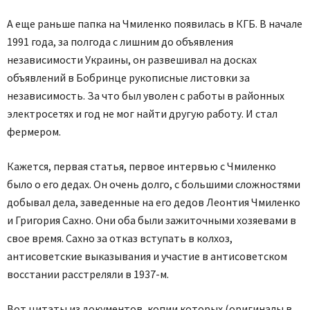
А еще раньше папка на Чмиленко появилась в КГБ. В начале
1991 года, за полгода с лишним до объявления
независимости Украины, он развешивал на досках
объявлений в Бобринце рукописные листовки за
независимость. За что был уволен с работы в районных
электросетях и год не мог найти другую работу. И стал
фермером.
Кажется, первая статья, первое интервью с Чмиленко
было о его дедах. Он очень долго, с большими сложностями
добывал дела, заведенные на его дедов Леонтия Чмиленко
и Григория Сахно. Они оба были зажиточными хозяевами в
свое время. Сахно за отказ вступать в колхоз,
антисоветские выказывания и участие в антисоветском
восстании расстреляли в 1937-м.
Вот цитаты из документов, копии которых (оригиналы в