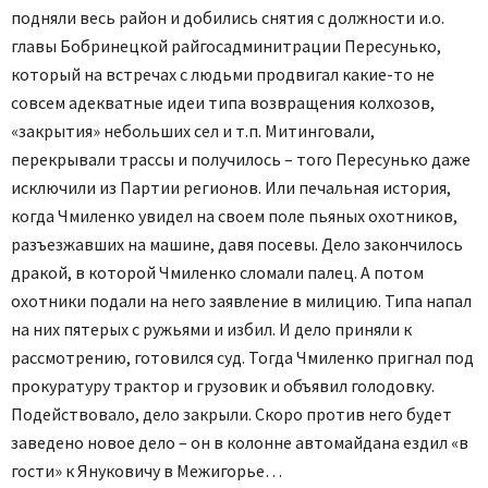
подняли весь район и добились снятия с должности и.о.
главы Бобринецкой райгосадминитрации Пересунько,
который на встречах с людьми продвигал какие-то не
совсем адекватные идеи типа возвращения колхозов,
«закрытия» небольших сел и т.п. Митинговали,
перекрывали трассы и получилось – того Пересунько даже
исключили из Партии регионов. Или печальная история,
когда Чмиленко увидел на своем поле пьяных охотников,
разъезжавших на машине, давя посевы. Дело закончилось
дракой, в которой Чмиленко сломали палец. А потом
охотники подали на него заявление в милицию. Типа напал
на них пятерых с ружьями и избил. И дело приняли к
рассмотрению, готовился суд. Тогда Чмиленко пригнал под
прокуратуру трактор и грузовик и объявил голодовку.
Подействовало, дело закрыли. Скоро против него будет
заведено новое дело – он в колонне автомайдана ездил «в
гости» к Януковичу в Межигорье…