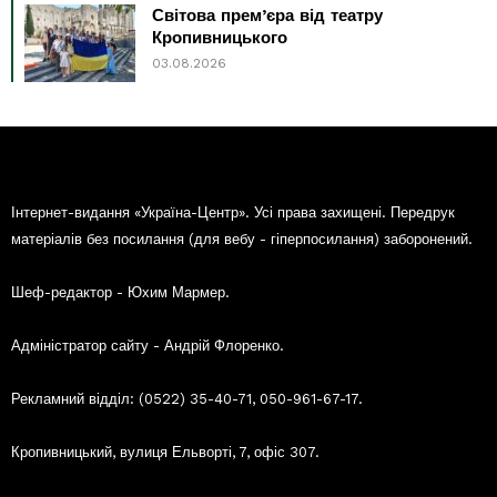
Світова прем’єра від театру
Кропивницького
03.08.2026
Інтернет-видання «Україна-Центр». Усі права захищені. Передрук
матеріалів без посилання (для вебу - гіперпосилання) заборонений.
Шеф-редактор - Юхим Мармер.
Адміністратор сайту - Андрій Флоренко.
Рекламний відділ: (0522) 35-40-71, 050-961-67-17.
Кропивницький, вулиця Ельворті, 7, офіс 307.