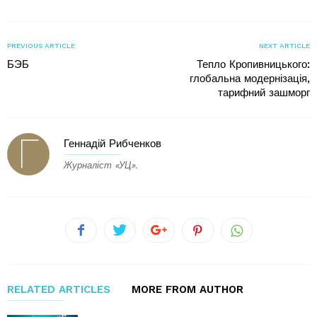
PREVIOUS ARTICLE
NEXT ARTICLE
БЭБ
Тепло Кропивницького:
глобальна модернізація,
тарифний зашморг
Геннадій Рибченков
Журналіст «УЦ».
RELATED ARTICLES
MORE FROM AUTHOR