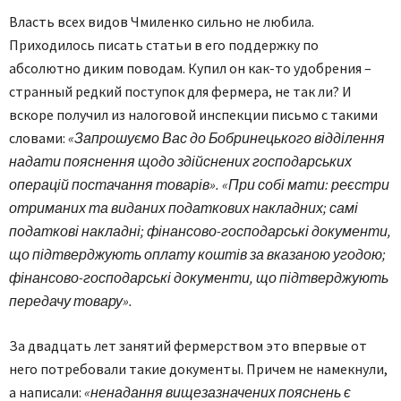
Власть всех видов Чмиленко сильно не любила.
Приходилось писать статьи в его поддержку по
абсолютно диким поводам. Купил он как-то удобрения –
странный редкий поступок для фермера, не так ли? И
вскоре получил из налоговой инспекции письмо с такими
словами:
«Запрошуємо Вас до Бобринецького відділення
надати пояснення щодо здійснених господарських
операцій постачання товарів». «При собі мати: реєстри
отриманих та виданих податкових накладних; самі
податкові накладні; фінансово-господарські документи,
що підтверджують оплату коштів за вказаною угодою;
фінансово-господарські документи, що підтверджують
передачу товару».
За двадцать лет занятий фермерством это впервые от
него потребовали такие документы. Причем не намекнули,
а написали:
«ненадання вищезазначених пояснень є