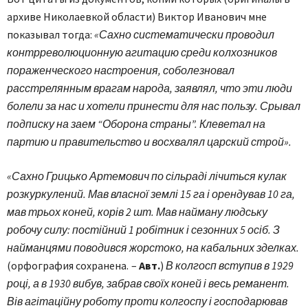
архиве Николаевкой области) Виктор Иванович мне
показывал тогда:
«Сахно систематически проводил
контрреволюционную агитацию среди колхозников
пораженческого настроения, соболезновал
расстрелянным врагам народа, заявлял, что эти люди
болели за нас и хотели принести для нас пользу. Срывал
подписку на заем “Оборона страны”. Клеветал на
партию и правительство и восхвалял царский строй».
«Сахно Грицько Артемович по сільраді лічиться кулак
розкуркулений. Мав власної землі 15 га і орендував 10 га,
мав трьох коней, корів 2 шт. Мав найману людську
робочу силу: постійний 1 робітник і сезонних 5 осіб. З
найманцями поводився жорстоко, на кабальних зделках.
(орфография сохранена. –
Авт.
)
В колгосп вступив в 1929
році, а в 1930 вибув, забрав своїх коней і весь реманент.
Вів агітаційну роботу проти колгоспу і господарював