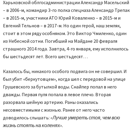
Харьковской облгосадминистрации Александр Масельский
– в 2006-м, командир 3-го полка спецназа Александр Трепак
– в 2015-м, участники АТО Юрий Коваленко – в 2015-м и
Евгений Тельнов – в 2017-м. Но один герой, наш земляк,
стоит в этом ряду особняком. Это Виктор Чмиленко, один
из Небесной сотни. Погибший на Майдане 20 февраля
страшного 2014 года. Завтра, 4-го января, ему исполнилось
бы шестьдесят лет. Всего шестьдесят…
Казалось бы, никакого особого подвига он не совершил. И
был убит «беркутовцем», когда шел с передовой на улице
Грушевского за бутылкой воды. Снайпер попал в него
дважды. Первая пуля попала в левое плечо. Вторая
разорвала шейную артерию. Раны оказались
несовместимыми с жизнью. Ранее от него часто
доводилось слышать:
«Лучше умереть стоя, чем всю
жизнь стоять на коленях».