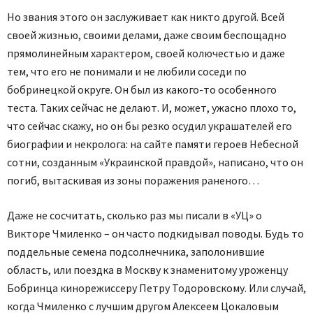
Но звания этого он заслуживает как никто другой. Всей
своей жизнью, своими делами, даже своим беспощадно
прямолинейным характером, своей колючестью и даже
тем, что его не понимали и не любили соседи по
бобринецкой округе. Он был из какого-то особенного
теста. Таких сейчас не делают. И, может, ужасно плохо то,
что сейчас скажу, но он бы резко осудил украшателей его
биографии и некролога: на сайте памяти героев Небесной
сотни, созданным «Украинской правдой», написано, что он
погиб, вытаскивая из зоны поражения раненого…
Даже не сосчитать, сколько раз мы писали в «УЦ» о
Викторе Чмиленко – он часто подкидывал поводы. Будь то
поддельные семена подсолнечника, заполонившие
область, или поездка в Москву к знаменитому уроженцу
Бобринца кинорежиссеру Петру Тодоровскому. Или случай,
когда Чмиленко с лучшим другом Алексеем Цокаловым