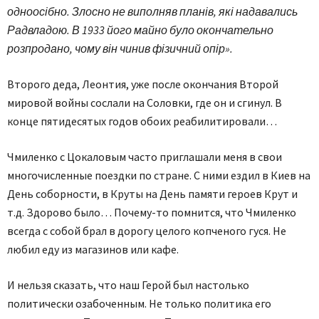
одноосібно. Злосно не виполняв планів, які надавались
Радвладою. В 1933 його майно було окончательно
розпродано, чому він чинив фізичний опір».
Второго деда, Леонтия, уже после окончания Второй
мировой войны сослали на Соловки, где он и сгинул. В
конце пятидесятых годов обоих реабилитировали…
Чмиленко с Цокаловым часто приглашали меня в свои
многочисленные поездки по стране. С ними ездил в Киев на
День соборности, в Круты на День памяти героев Крут и
т.д. Здорово было… Почему-то помнится, что Чмиленко
всегда с собой брал в дорогу целого копченого гуся. Не
любил еду из магазинов или кафе.
И нельзя сказать, что наш Герой был настолько
политически озабоченным. Не только политика его