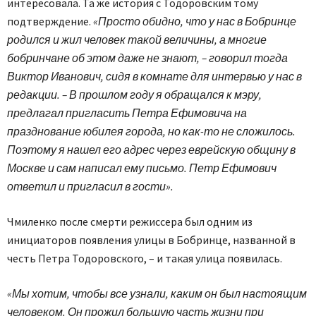
интересовала. Та же история с Тодоровским тому
подтверждение.
«Просто обидно, что у нас в Бобринце
родился и жил человек такой величины, а многие
бобринчане об этом даже не знают, – говорил тогда
Виктор Иванович, сидя в комнате для интервью у нас в
редакции. – В прошлом году я обращался к мэру,
предлагал пригласить Петра Ефимовича на
празднование юбилея города, но как-то не сложилось.
Поэтому я нашел его адрес через еврейскую общину в
Москве и сам написал ему письмо. Петр Ефимович
ответил и пригласил в гости».
Чмиленко после смерти режиссера был одним из
инициаторов появления улицы в Бобринце, названной в
честь Петра Тодоровского, – и такая улица появилась.
«Мы хотим, чтобы все узнали, каким он был настоящим
человеком. Он прожил большую часть жизни при