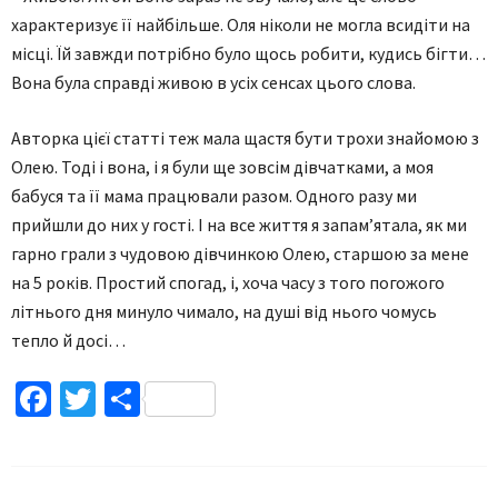
характеризує її найбільше. Оля ніколи не могла всидіти на
місці. Їй завжди потрібно було щось робити, кудись бігти…
Вона була справді живою в усіх сенсах цього слова.
Авторка цієї статті теж мала щастя бути трохи знайомою з
Олею. Тоді і вона, і я були ще зовсім дівчатками, а моя
бабуся та її мама працювали разом. Одного разу ми
прийшли до них у гості. І на все життя я запам’ятала, як ми
гарно грали з чудовою дівчинкою Олею, старшою за мене
на 5 років. Простий спогад, і, хоча часу з того погожого
літнього дня минуло чимало, на душі від нього чомусь
тепло й досі…
Facebook
Twitter
Поділитися