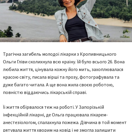
Трагічна загибель молодої лікарки з Кропивницького
Ольги Гліви сколихнула всю країну. Їй було всього 26. Вона
любила життя, цінувала кожну його мить, захоплювалася
красою світу, писала вірші та прозу, фотографувала та
дуже багато читала. А ще вона жила своєю роботою,
повністю віддаючись лікарській справі.
Її життя обірвалося теж на роботі. У Запорізькій
інфекційній лікарні, де Ольга працювала лікарем-
анестезіологом, спалахнула пожежа. Дівчина в той момент
рятувала життя хворим на ковід і не змогла залишити