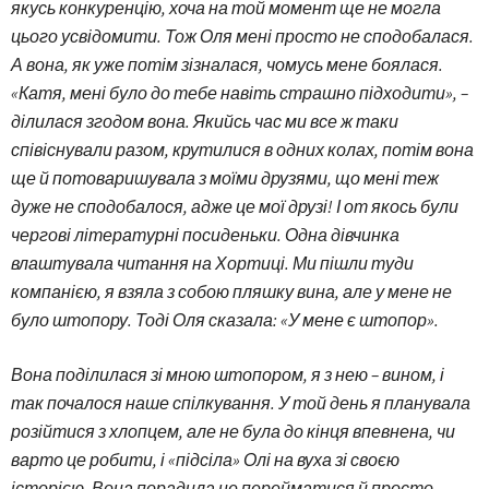
якусь конкуренцію, хоча на той момент ще не могла
цього усвідомити. Тож Оля мені просто не сподобалася.
А вона, як уже потім зізналася, чомусь мене боялася.
«Катя, мені було до тебе навіть страшно підходити», –
ділилася згодом вона. Якийсь час ми все ж таки
співіснували разом, крутилися в одних колах, потім вона
ще й потоваришувала з моїми друзями, що мені теж
дуже не сподобалося, адже це мої друзі! І от якось були
чергові літературні посиденьки. Одна дівчинка
влаштувала читання на Хортиці. Ми пішли туди
компанією, я взяла з собою пляшку вина, але у мене не
було штопору. Тоді Оля сказала: «У мене є штопор».
Вона поділилася зі мною штопором, я з нею – вином, і
так почалося наше спілкування. У той день я планувала
розійтися з хлопцем, але не була до кінця впевнена, чи
варто це робити, і «підсіла» Олі на вуха зі своєю
історією. Вона порадила не перейматися й просто