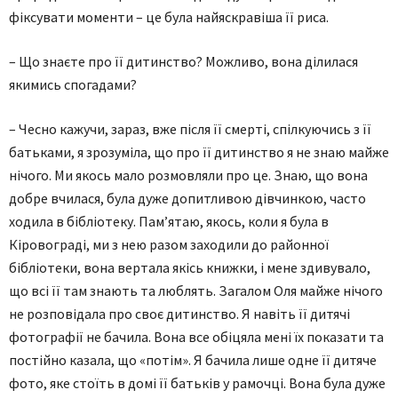
фіксувати моменти – це була найяскравіша її риса.
– Що знаєте про її дитинство? Можливо, вона ділилася
якимись спогадами?
– Чесно кажучи, зараз, вже після її смерті, спілкуючись з її
батьками, я зрозуміла, що про її дитинство я не знаю майже
нічого. Ми якось мало розмовляли про це. Знаю, що вона
добре вчилася, була дуже допитливою дівчинкою, часто
ходила в бібліотеку. Пам’ятаю, якось, коли я була в
Кіровограді, ми з нею разом заходили до районної
бібліотеки, вона вертала якісь книжки, і мене здивувало,
що всі її там знають та люблять. Загалом Оля майже нічого
не розповідала про своє дитинство. Я навіть її дитячі
фотографії не бачила. Вона все обіцяла мені їх показати та
постійно казала, що «потім». Я бачила лише одне її дитяче
фото, яке стоїть в домі її батьків у рамочці. Вона була дуже