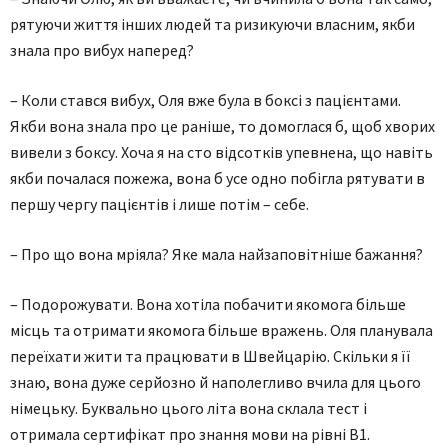
рятуючи життя інших людей та ризикуючи власним, якби
знала про вибух наперед?
– Коли стався вибух, Оля вже була в боксі з пацієнтами.
Якби вона знала про це раніше, то домоглася б, щоб хворих
вивели з боксу. Хоча я на сто відсотків упевнена, що навіть
якби почалася пожежа, вона б усе одно побігла рятувати в
першу чергу пацієнтів і лише потім – себе.
– Про що вона мріяла? Яке мала найзаповітніше бажання?
– Подорожувати. Вона хотіла побачити якомога більше
місць та отримати якомога більше вражень. Оля планувала
переїхати жити та працювати в Швейцарію. Скільки я її
знаю, вона дуже серйозно й наполегливо вчила для цього
німецьку. Буквально цього літа вона склала тест і
отримала сертифікат про знання мови на рівні В1.