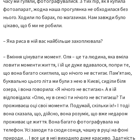
часу ми гуляли, фотографувалися. З тих пір, як я купила
фотоапарат, жодна наша прогулянка не обходилася без
нього. Ходили по барах, по магазинах. Нам завжди було
цікаво, що б ми не робили.
– Яка риса в ній вас найбільше захоплювала?
– Вміння цінувати момент. Оля – це та людина, яка вміла
ловити моменти життя, і їй це дуже вдавалося, попри те,
що вона багато скиглила, що нічого не встигає. Пам’ятаю,
буквально цього літа ми були з нею в Києві, сиділи біля
озера, і вона говорила: «Я нічого не встигаю». А я їй
відповідала: «Олю, ну в сенсі ти нічого не встигаєш? Ти
проживаєш оці свої моменти. Подумай, скільки їх!» І тоді
вона сказала, що, дійсно, вона розуміє, що вже недаром
проживає це життя. Вона багато фотографувала на
телефон. Усі заходи та сходи сонця, чашку в руці на фоні
природи… І все це в неї виходило дуже красиво. Здатність