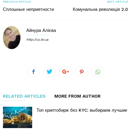
PREVIOUS ARTICLE
NEXT ARTICLE
Сплошные неприятности
Комунальна революція 2.0
Айнура Алієва
http://uc.kr.ua
RELATED ARTICLES
MORE FROM AUTHOR
Топ криптобирж без KYC: выбираем лучшие