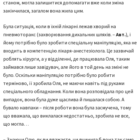
станом, могла залишитися допомагати вже коли зміна
закінчилася, загалом вона жила цим.
Була ситуація, коли в їхній лікарні лежав хворий на
пневмоторакс (захворювання дихальних шляхів. –
Авт.
), і
йому потрібно було зробити спеціальну маніпуляцію, яка не
входить в компетенцію лікаря-анестезіолога. Це зазвичай
роблять хірурги, а у відділенні, де працювала Оля, таким
займався лише завідувач, але його в той день на зміні не
було. Оскільки маніпуляцію потрібно було робити
терміново, її зробила Оля, не маючи навіть під руками
спеціального обладнання. Коли вона розповідала про цей
випадок, вона була дуже щаслива й пишалася собою. А
бувало навпаки – після роботи вона була засмучена, тому
що вважала, що виклалася недостатньо, зробила не все,
що могла…
– Знаючи Олю, як ви вважаєте, чи вчинила б вона так само,