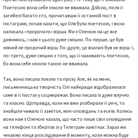
Поетесою вона себе ніколи не вважала. Дійсно, після її
загибелі багато хто, прочитавши її останній пост в
Інстаграмі, почав казати, що Оля була поетесою, і вона
написала «пророчого» вірша. Ми з Оленою на це все
дивимось, і нам з цього дуже смішно. По-перше, це був
ніякий не пророчий вірш. По-друге, це взагалі був не вірш. І,
по-третє, дуже смішно з того, що її називають поетесою,
бо вона себе ніколи такою не вважала.
Так, вона писала поезію та прозу. Але, як на мене,
письменницька творчість Олі найкраще відобразилася
саме в її постах у соцмережах. Вона писала їх дуже влучно
та класно. Щоправда, коли ми вже розбирали її речі, то
знайшли чимало її заміток, міні-оповідань та есеїв. Колись
вона нам з Оленою казала, що часто пише свої оповідання
на телефоні та зберігає їх у Телеграм-замітках. Зараз ми
чекаємо кінця розслідування й моменту, коли можна буде