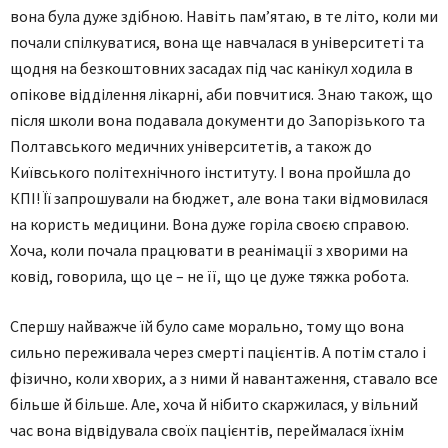
вона була дуже здібною. Навіть пам’ятаю, в те літо, коли ми
почали спілкуватися, вона ще навчалася в університеті та
щодня на безкоштовних засадах під час канікул ходила в
опікове відділення лікарні, аби повчитися. Знаю також, що
після школи вона подавала документи до Запорізького та
Полтавського медичних університетів, а також до
Київського політехнічного інституту. І вона пройшла до
КПІ! Її запрошували на бюджет, але вона таки відмовилася
на користь медицини. Вона дуже горіла своєю справою.
Хоча, коли почала працювати в реанімації з хворими на
ковід, говорила, що це – не її, що це дуже тяжка робота.
Спершу найважче їй було саме морально, тому що вона
сильно переживала через смерті пацієнтів. А потім стало і
фізично, коли хворих, а з ними й навантаження, ставало все
більше й більше. Але, хоча й нібито скаржилася, у вільний
час вона відвідувала своїх пацієнтів, переймалася їхнім