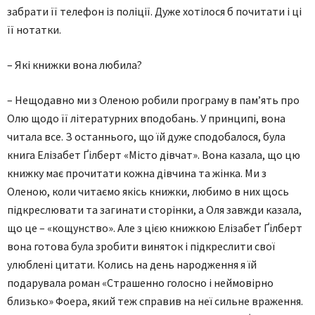
забрати її телефон із поліції. Дуже хотілося б почитати і ці
її нотатки.
– Які книжки вона любила?
– Нещодавно ми з Оленою робили програму в пам’ять про
Олю щодо її літературних вподобань. У принципі, вона
читала все. З останнього, що їй дуже сподобалося, була
книга Елізабет Ґілберт «Місто дівчат». Вона казала, що цю
книжку має прочитати кожна дівчина та жінка. Ми з
Оленою, коли читаємо якісь книжки, любимо в них щось
підкреслювати та загинати сторінки, а Оля завжди казала,
що це – «кощунство». Але з цією книжкою Елізабет Ґілберт
вона готова була зробити виняток і підкреслити свої
улюблені цитати. Колись на день народження я їй
подарувала роман «Страшенно голосно і неймовірно
близько» Фоера, який теж справив на неї сильне враження.