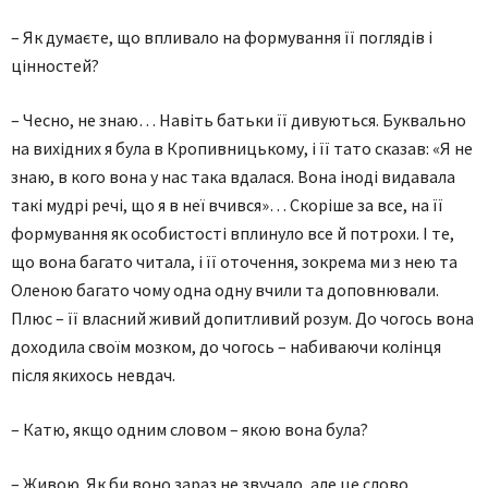
– Як думаєте, що впливало на формування її поглядів і
цінностей?
– Чесно, не знаю… Навіть батьки її дивуються. Буквально
на вихідних я була в Кропивницькому, і її тато сказав: «Я не
знаю, в кого вона у нас така вдалася. Вона іноді видавала
такі мудрі речі, що я в неї вчився»… Скоріше за все, на її
формування як особистості вплинуло все й потрохи. І те,
що вона багато читала, і її оточення, зокрема ми з нею та
Оленою багато чому одна одну вчили та доповнювали.
Плюс – її власний живий допитливий розум. До чогось вона
доходила своїм мозком, до чогось – набиваючи колінця
після якихось невдач.
– Катю, якщо одним словом – якою вона була?
– Живою. Як би воно зараз не звучало, але це слово