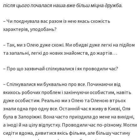
після цього почалася наша вже більш міцна дружба.
– Чи поєднувала вас разом із нею якась схожість
характерів, уподобань?
– Так, ми з Олею дуже схожі. Ми обидві дуже легкі на підйом
та запальні, легкі до нових знайомств, до жартів…
– Про що зазвичай спілкувалися і як проводили час?
– Спілкувалися ми буквально про все. Починаючи від
якихось робочих проблем і закінчуючи особистим, навіть
дуже особистим. Реально ми з Олею та Оленою втрьох
знали одна про одну все. Останній час я живу в Києві, Оля
була в Запоріжжі. Вона часто приїздила до мене на вихідні,
а іноді й на цілу відпустку. Проводили час по-різному. Могли
сидіти вдома, дивитися якісь фільми, але більшу частину