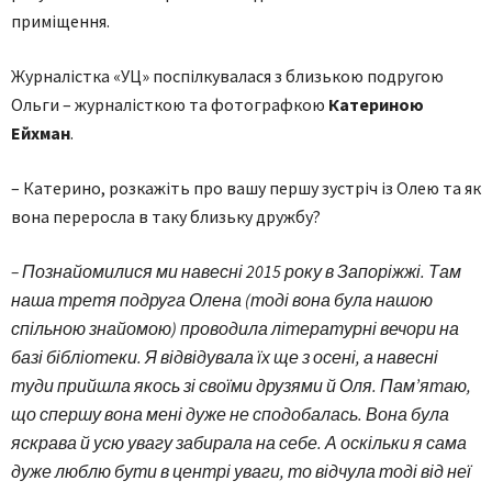
приміщення.
Журналістка «УЦ» поспілкувалася з близькою подругою
Ольги – журналісткою та фотографкою
Катериною
Ейхман
.
– Катерино, розкажіть про вашу першу зустріч із Олею та як
вона переросла в таку близьку дружбу?
– Познайомилися ми навесні 2015 року в Запоріжжі. Там
наша третя подруга Олена (тоді вона була нашою
спільною знайомою) проводила літературні вечори на
базі бібліотеки. Я відвідувала їх ще з осені, а навесні
туди прийшла якось зі своїми друзями й Оля. Пам’ятаю,
що спершу вона мені дуже не сподобалась. Вона була
яскрава й усю увагу забирала на себе. А оскільки я сама
дуже люблю бути в центрі уваги, то відчула тоді від неї