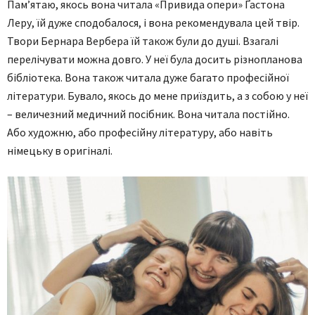
Пам’ятаю, якось вона читала «Привида опери» Ґастона
Леру, їй дуже сподобалося, і вона рекомендувала цей твір.
Твори Бернара Вербера їй також були до душі. Взагалі
перелічувати можна довго. У неї була досить різнопланова
бібліотека. Вона також читала дуже багато професійної
літератури. Бувало, якось до мене приїздить, а з собою у неї
– величезний медичний посібник. Вона читала постійно.
Або художню, або професійну літературу, або навіть
німецьку в оригіналі.