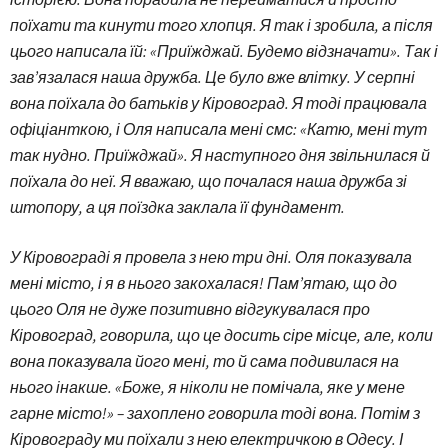
поїхати та кинути того хлопця. Я так і зробила, а після
цього написала їй: «Приїжджай. Будемо відзначати». Так і
зав’язалася наша дружба. Це було вже влітку. У серпні
вона поїхала до батьків у Кіровоград. Я тоді працювала
офіціанткою, і Оля написала мені смс: «Катю, мені тут
так нудно. Приїжджай». Я наступного дня звільнилася й
поїхала до неї. Я вважаю, що почалася наша дружба зі
штопору, а ця поїздка заклала її фундамент.
У Кіровограді я провела з нею три дні. Оля показувала
мені місто, і я в нього закохалася! Пам’ятаю, що до
цього Оля не дуже позитивно відгукувалася про
Кіровоград, говорила, що це досить сіре місце, але, коли
вона показувала його мені, то й сама подивилася на
нього інакше. «Боже, я ніколи не помічала, яке у мене
гарне місто!» – захоплено говорила тоді вона. Потім з
Кіровограду ми поїхали з нею електричкою в Одесу. І