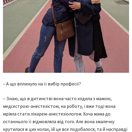
– А що вплинуло на її вибір професії?
– Знаю, що в дитинстві вона часто ходила з мамою,
медсестрою-анестезістом, на роботу, і вже тоді вона
мріяла стати лікарем-анестезіологом. Хоча мама до
останнього її відмовляла від того. Але вона змалечку
крутилася в цих колах, їй це все подобалося, та й насправді