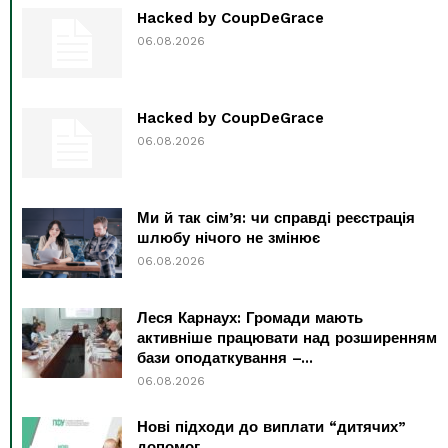
Hacked by CoupDeGrace
06.08.2026
Hacked by CoupDeGrace
06.08.2026
Ми й так сім’я: чи справді реєстрація
шлюбу нічого не змінює
06.08.2026
Леся Карнаух: Громади мають
активніше працювати над розширенням
бази оподаткування –...
06.08.2026
Нові підходи до виплати “дитячих”
допомог