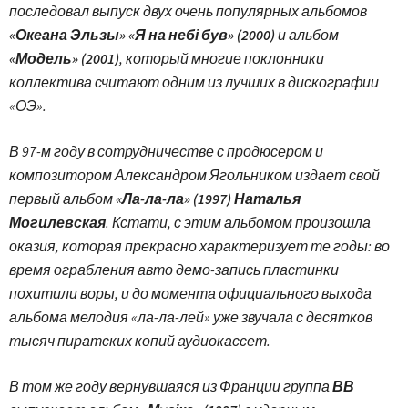
последовал выпуск двух очень популярных альбомов
«Океана Эльзы» «Я на небі був» (2000)
и альбом
«Модель» (2001)
, который многие поклонники
коллектива считают одним из лучших в дискографии
«ОЭ».
В 97-м году в сотрудничестве с продюсером и
композитором Александром Ягольником издает свой
первый альбом
«Ла-ла-ла» (1997) Наталья
Могилевская
. Кстати, с этим альбомом произошла
оказия, которая прекрасно характеризует те годы: во
время ограбления авто демо-запись пластинки
похитили воры, и до момента официального выхода
альбома мелодия «ла-ла-лей» уже звучала с десятков
тысяч пиратских копий аудиокассет.
В том же году вернувшаяся из Франции группа
ВВ