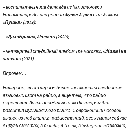
– воспитательница детсада из Капитановки
Новомиргородского района
Alyona Alyona
с альбомом
«Пушка» (2019)
;
–
«ДахаБраха», Alambari (2020)
;
– четвертый студийный альбом
The Hardkiss, «Жива і не
залізна»(2021)
.
Впрочем…
Наверное, этот период более запомнится введением
языковых квот на радио, а еще тем, что радио
перестает быть определяющим фактором для
развития музыкального рынка. Современный человек
вышел из-под влияния радиостанций, его кумиры сейчас
в других местах, в YouTube, в TikTok, в Instagram. Возможно,