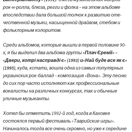
рок-н-ролла, блюза, регги и фолка – на этом альбоме
впоследствии дала большой толчок к развитию оте­
чественной музыки, насыщенной драйвом, стебом и
фольклорным колоритом.
Среди альбомов, которые вышли в первой половине 90-
х, я бы выделил два альбома группы
«Плач Єремїі» –
«Двери, котрі насправді є» (1993) и«Най буде все як є»
(1995)
, куда, кстати, вошла одна из самых популярных
украинских рок-баллад – композиция «Вона». Эту песню
до сих пор часто исполняют как профессиональные
вокалисты на различных конкурсах, так и обычные
уличные музыканты.
Хотел бы отметить 1992-й год, когда в Каховке
состоялся первый фестиваль «Таврийские игры».
Начиналось тогда все очень скромно, но уже к середине