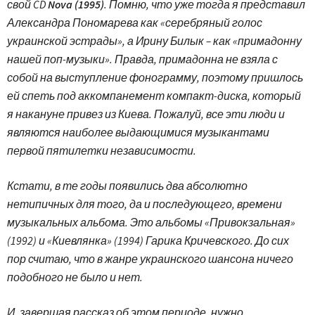
свой CD
Nova (1995)
. Помню, что уже тогда я представил
Александра Пономарева как «серебряный голос
украинской эстрады», а Ирину Билык – как «примадонну
нашей поп-музыки». Правда, примадонна не взяла с
собой на выступление фонограмму, поэтому пришлось
ей спеть под аккомпанемент компакт-диска, который
я накануне привез из Киева. Пожалуй, все эти люди и
являются наиболее выдающимися музыкантами
первой пятилетки независимости.
Кстати, в те годы появились два абсолютно
нетипичных для того, да и последующего, времени
музыкальных альбома. Это альбомы «Привокзальная»
(1992) и «Киевлянка» (1994) Гарика Кричевского. До сих
пор считаю, что в жанре украинского шансона ничего
подобного не было и нет.
И, завершая рассказ об этом периоде, нужно