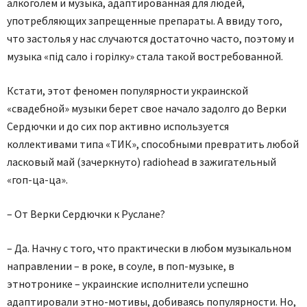
алкоголем и музыка, адаптированная для людей,
употребляющих запрещенные препараты. А ввиду того,
что застолья у нас случаются достаточно часто, поэтому и
музыка «під сало і горілку» стала такой востребованной.
Кстати, этот феномен популярности украинской
«свадебной» музыки берет свое начало задолго до Верки
Сердючки и до сих пор активно используется
коллективами типа «ТИК», способными превратить любой
ласковый май (зачеркнуто) radiohead в зажигательный
«гоп-ца-ца».
– От Верки Сердючки к Руслане?
– Да. Начну с того, что практически в любом музыкальном
направлении – в роке, в соуле, в поп-музыке, в
этнотронике – украинские исполнители успешно
адаптировали этно-мотивы, добиваясь популярности. Но,