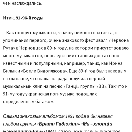
чем наслаждались.
Итак,
91-96-й годы
.
– Как говорят музыканты, я начну немного с затакта, с
упоминания первого, очень знакового фестиваля «Червона
Рута» в Черновцах в 89-м году, на котором присутствовало
много музыкантов, впоследствии ставших достаточно
известными и популярными, например, таких, как Ирина
Билык и «Вопли Видоплясова». Еще 89-й год был знаковым
в том плане, что наша эстрада получила первый
музыкальный клип на песню «Танці» группы «ВВ». Так что к
91-му году украинская поп-музыка подошла с
определенным багажом.
Самым знаковым альбомом 1991 года я бы назвал
альбом группы
«Брати Гадюкіни» «Ми – хлопці з
Бандерштадту» (1991)
. Смесь музыкальных жанров –