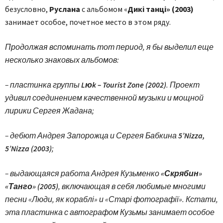
безусловно,
Руслана
с альбомом «
Дикі танці» (2003)
занимает особое, почетное место в этом ряду.
Продолжая вспоминать тот период, я бы выделил еще
несколько знаковых альбомов:
– пластинка группы
Lюk – Tourist Zone (2002)
. Проект
удивил соединением качественной музыки и мощной
лирики Сергея Жадана;
– дебют Андрея Запорожца и Сергея Бабкина
5’Nizza,
5’Nizza (2003)
;
– выдающаяся работа Андрея Кузьменко
«Скрябин»
«Танго» (2005)
, включающая в себя любимые многими
песни «Люди, як кораблі» и «Старі фотографії». Кстати,
эта пластинка с автографом Кузьмы занимает особое