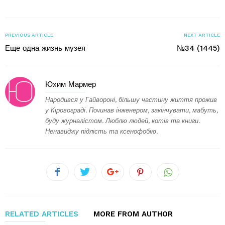
PREVIOUS ARTICLE
NEXT ARTICLE
Еще одна жизнь музея
№34 (1445)
Юхим Мармер
Народився у Гайвороні, більшу частину життя прожив
у Кіровограді. Починав інженером, закінчувати, мабуть,
буду журналістом. Люблю людей, котів та книги.
Ненавиджу підлість та ксенофобію.
RELATED ARTICLES
MORE FROM AUTHOR