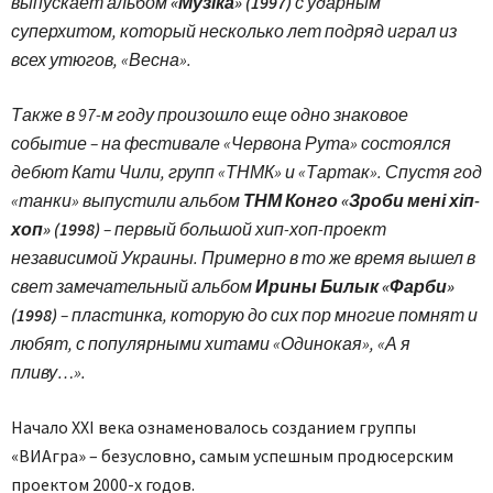
выпускает альбом
«Музіка» (1997)
с ударным
суперхитом, который несколько лет подряд играл из
всех утюгов, «Весна».
Также в 97-м году произошло еще одно знаковое
событие – на фестивале «Червона Рута» состоялся
дебют Кати Чили, групп «ТНМК» и «Тартак». Спустя год
«танки» выпустили альбом
ТНМ Конго «Зроби мені хіп-
хоп» (1998)
– первый большой хип-хоп-проект
независимой Украины. Примерно в то же время вышел в
свет замечательный альбом
Ирины Билык «Фарби»
(1998)
– пластинка, которую до сих пор многие помнят и
любят, с популярными хитами «Одинокая», «А я
пливу…».
Начало XXI века ознаменовалось созданием группы
«ВИАгра» – безусловно, самым успешным продюсерским
проектом 2000-х годов.