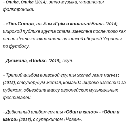
–
Onuka, Onuka (2014)
, этно-музыка, украинская
фолктроника.
–
«ТіньСонця»
, альбом
«Грім в ковальні Бога» (2014)
,
широкой публике группа стала известна после того как
песня «Їхали казаки» стала визиткой сборной Украины
по футболу.
–
Джамала, «Подих» (2015)
, соул.
– Третий альбом киевской группы
Stoned Jesus Harvest
(2015)
, стоунер/дум-метал, команда широко известна за
рубежом, объездила массу европейских музыкальных
фестивалей.
– Дебютный альбом группы
«Один в каноэ» – «Один в
каноэ» (2016)
, с суперхитом «Човен».