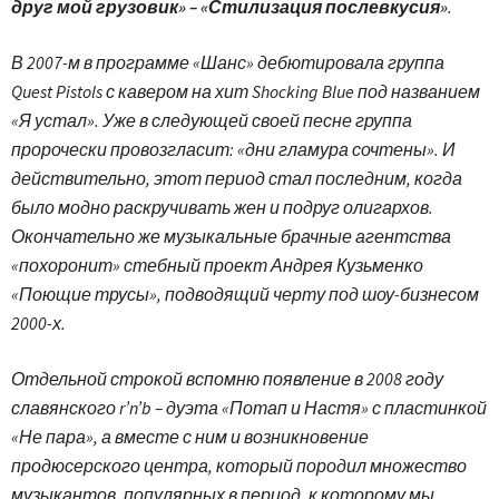
друг мой грузовик» – «Стилизация послевкусия»
.
В 2007-м в программе «Шанс» дебютировала группа
Quest Pistols с кавером на хит Shocking Blue под названием
«Я устал». Уже в следующей своей песне группа
пророчески провозгласит: «дни гламура сочтены». И
действительно, этот период стал последним, когда
было модно раскручивать жен и подруг олигархов.
Окончательно же музыкальные брачные агентства
«похоронит» стебный проект Андрея Кузьменко
«Поющие трусы», подводящий черту под шоу-бизнесом
2000-х.
Отдельной строкой вспомню появление в 2008 году
славянского r’n’b – дуэта «Потап и Настя» с пластинкой
«Не пара», а вместе с ним и возникновение
продюсерского центра, который породил множество
музыкантов, популярных в период, к которому мы