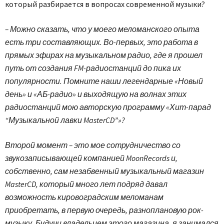
который разбирается в вопросах современной музыки?
– Можно сказать, что у моего меломанского опыта
есть три составляющих. Во-первых, это работа в
прямых эфирах на музыкальном радио, где я прошел
путь от создания FM-радиостанций до пика их
популярности. Помните наши легендарные «Новый
день» и «АБ-радио» и выходящую на волнах этих
радиостанций мою авторскую программу «Хит-парад
“Музыкальной лавки MasterCD”»?
Второй момент – это мое сотрудничество со
звукозаписывающей компанией MoonRecords и,
собственно, сам незабвенный музыкальный магазин
MasterCD, который много лет подряд давал
возможность кировоградским меломанам
приобретать, в первую очередь, разноплановую рок-
музыку. Будучи владельцем этого магазина, я занимался