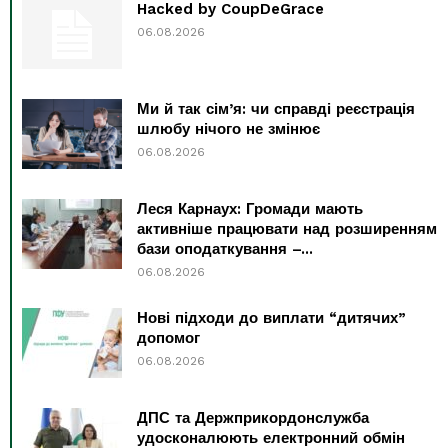
Hacked by CoupDeGrace
06.08.2026
Ми й так сім’я: чи справді реєстрація
шлюбу нічого не змінює
06.08.2026
Леся Карнаух: Громади мають
активніше працювати над розширенням
бази оподаткування –...
06.08.2026
Нові підходи до виплати “дитячих”
допомог
06.08.2026
ДПС та Держприкордонслужба
удосконалюють електронний обмін