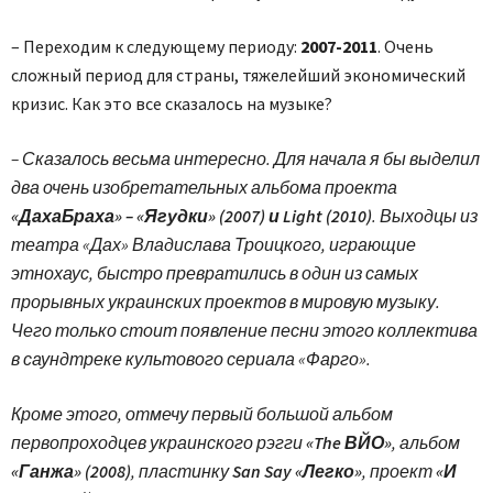
– Переходим к следующему периоду:
2007-2011
. Очень
сложный период для страны, тяжелейший экономический
кризис. Как это все сказалось на музыке?
– Сказалось весьма интересно. Для начала я бы выделил
два очень изобретательных альбома проекта
«ДахаБраха» – «Ягудки» (2007) и Light (2010)
. Выходцы из
театра «Дах» Владислава Троицкого, играющие
этнохаус, быстро превратились в один из самых
прорывных украинских проектов в мировую музыку.
Чего только стоит появление песни этого коллектива
в саундтреке культового сериала «Фарго».
Кроме этого, отмечу первый большой альбом
первопроходцев украинского рэгги
«The ВЙО»
, альбом
«Ганжа» (2008)
, пластинку
San Say «Легко»
, проект
«И