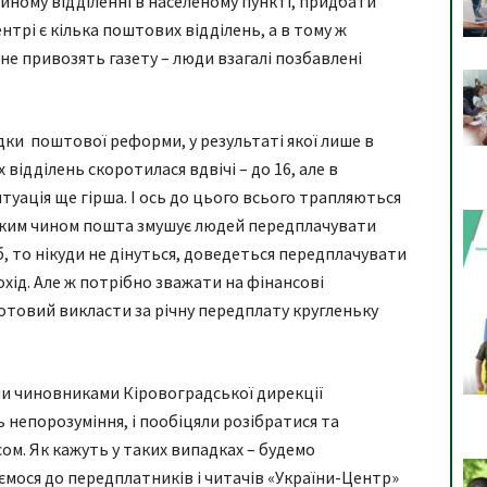
єдиному відділенні в населеному пункті, придбати
ентрі є кілька поштових відділень, а в тому ж
 не привозять газету – люди взагалі позбавлені
дки поштової реформи, у результаті якої лише в
ідділень скоротилася вдвічі – до 16, але в
туація ще гірша. І ось до цього всього трапляються
 таким чином пошта змушує людей передплачувати
іб, то нікуди не дінуться, доведеться передплачувати
ід. Але ж потрібно зважати на фінансові
отовий викласти за річну передплату кругленьку
ими чиновниками Кіровоградської дирекції
ь непорозуміння, і пообіцяли розібратися та
м. Як кажуть у таких випадках – будемо
аємося до передплатників і читачів «України-Центр»