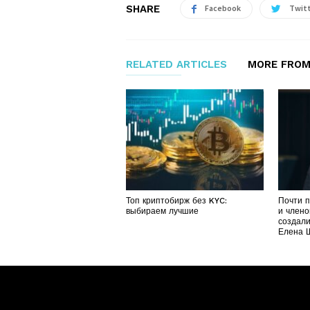
SHARE
Facebook
Twit
RELATED ARTICLES
MORE FROM
Топ криптобирж без KYC:
Почти 
выбираем лучшие
и члено
создали
Елена 