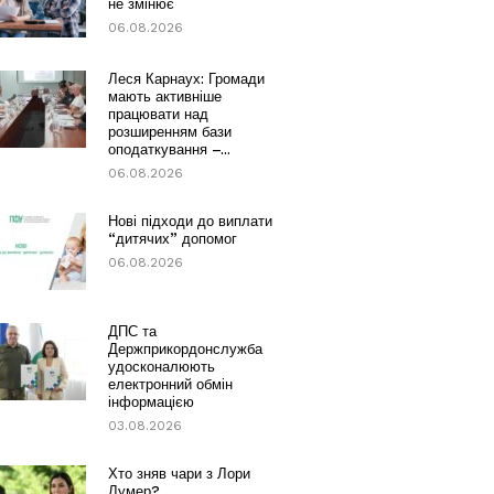
не змінює
06.08.2026
Леся Карнаух: Громади
мають активніше
працювати над
розширенням бази
оподаткування –...
06.08.2026
Нові підходи до виплати
“дитячих” допомог
06.08.2026
ДПС та
Держприкордонслужба
удосконалюють
електронний обмін
інформацією
03.08.2026
Хто зняв чари з Лори
Лумер?