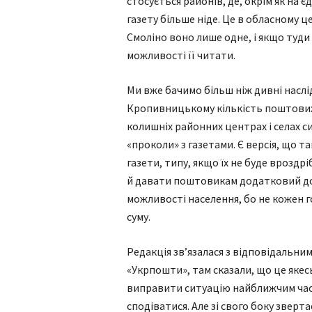
стосується районів, де, окрім як на 
газету більше ніде. Це в обласному ц
Смоліно воно лише одне, і якщо туди
можливості її читати.
Ми вже бачимо більш ніж дивні наслі
Кропивницькому кількість поштових в
колишніх районних центрах і селах си
«проколи» з газетами. Є версія, що
газети, типу, якщо їх не буде вроздр
й давати поштовикам додатковий дох
можливості населення, бо не кожен г
суму.
Редакція зв’язалася з відповідальн
«Укрпошти», там сказали, що це якес
виправити ситуацію найближчим часо
сподіватися. Але зі свого боку зверт