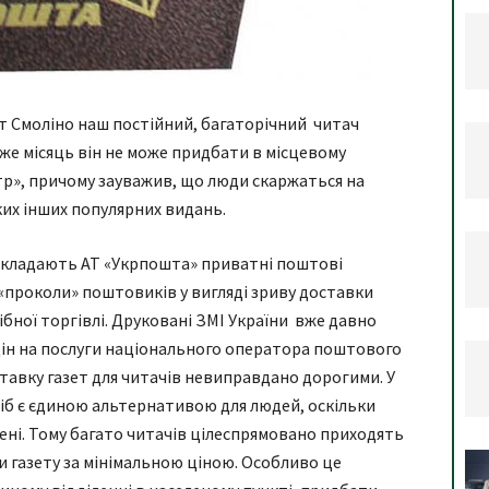
мт Смоліно наш постійний, багаторічний читач
же місяць він не може придбати в місцевому
р», причому зауважив, що люди скаржаться на
ких інших популярних видань.
і складають АТ «Укрпошта» приватні поштові
«проколи» поштовиків у вигляді зриву доставки
ібної торгівлі. Друковані ЗМІ України вже давно
ін на послуги національного оператора поштового
ставку газет для читачів невиправдано дорогими. У
ріб є єдиною альтернативою для людей, оскільки
ені. Тому багато читачів цілеспрямовано приходять
и газету за мінімальною ціною. Особливо це