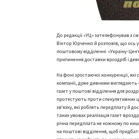
До редакції «УЦ» зателефонував з с
Віктор Юрченко й розповів, що ось у
поштовому відділенні «Україну-Цент
припинення доставки вроздріб і дея
На фоні зростаючої конкуренції, як
компанії, дуже дивними виглядають 
газет у поштові відділення для роздр
протестують проти спекулятивних ц
зв’язку, які роблять передплату й до
таких умовах реалізація газет врозд
річна передплата не кожному по киш
на поштові відділення, щоб придбат