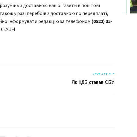
порозумінь з доставкою нашої газети в поштові
а також у разі перебоїв з доставкою по передплаті,
айно інформувати редакцію за телефоном
(0522) 35-
з «УЦ»!
я
NEXT ARTICLE
Як КДБ ставав СБУ