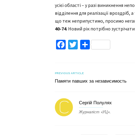
усієї області – у разі виникнення не
відділення для реалізації вроздріб, 
що теж неприпустимо, просимо нег
40-74
. Новий рік потрібно зустрічати 
Facebook
Twitter
Поділитис
PREVIOUS ARTICLE
Памяти павших за независимость
Сергій Полулях
Журналіст «УЦ».