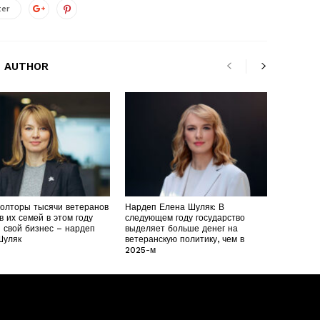
ter
 AUTHOR
полторы тысячи ветеранов
Нардеп Елена Шуляк: В
в их семей в этом году
следующем году государство
 свой бизнес – нардеп
выделяет больше денег на
Шуляк
ветеранскую политику, чем в
2025-м