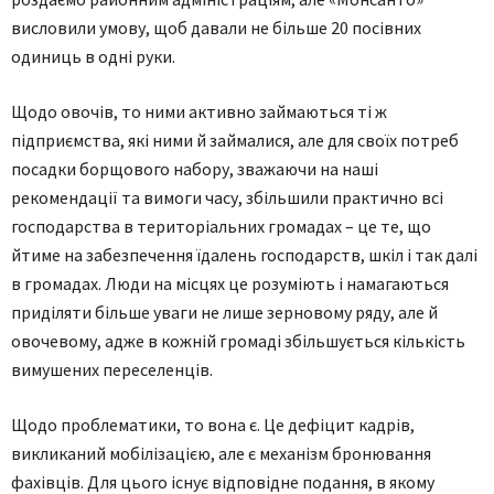
висловили умову, щоб давали не більше 20 посівних
одиниць в одні руки.
Щодо овочів, то ними активно займаються ті ж
підприємства, які ними й займалися, але для своїх потреб
посадки борщового набору, зважаючи на наші
рекомендації та вимоги часу, збільшили практично всі
господарства в територіальних громадах – це те, що
йтиме на забезпечення їдалень господарств, шкіл і так далі
в громадах. Люди на місцях це розуміють і намагаються
приділяти більше уваги не лише зерновому ряду, але й
овочевому, адже в кожній громаді збільшується кількість
вимушених переселенців.
Щодо проблематики, то вона є. Це дефіцит кадрів,
викликаний мобілізацією, але є механізм бронювання
фахівців. Для цього існує відповідне подання, в якому