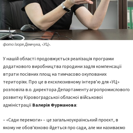
фото Ігоря Демчука, «УЦ».
У нашій області продовжується реалізація програми
додаткового виробництва городини задля компенсації
втрати посівних площ на тимчасово окупованих
територіях. Про це в ексклюзивному інтерв’ю для «УЦ»
розповіла в.о. директора Департаменту агропромислового
розвитку Кіровоградської обласної військової
адміністрації
Валерія Фурманова
:
– «Сади перемоги» – це загальноукраїнський проєкт, в
якому не обов’язково йдеться про сади, але ми називаємо