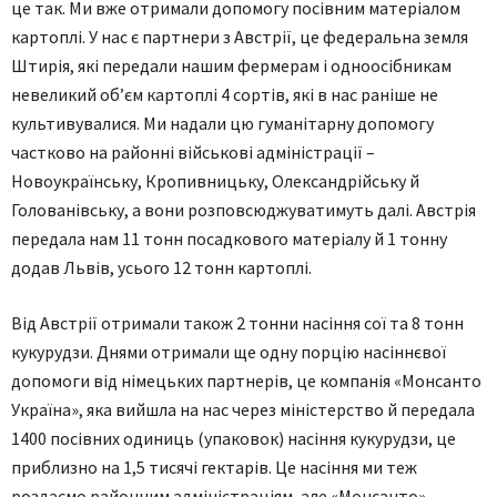
це так. Ми вже отримали допомогу посівним матеріалом
картоплі. У нас є партнери з Австрії, це федеральна земля
Штирія, які передали нашим фермерам і одноосібникам
невеликий об’єм картоплі 4 сортів, які в нас раніше не
культивувалися. Ми надали цю гуманітарну допомогу
частково на районні військові адміністрації –
Новоукраїнську, Кропивницьку, Олександрійську й
Голованівську, а вони розповсюджуватимуть далі. Австрія
передала нам 11 тонн посадкового матеріалу й 1 тонну
додав Львів, усього 12 тонн картоплі.
Від Австрії отримали також 2 тонни насіння сої та 8 тонн
кукурудзи. Днями отримали ще одну порцію насіннєвої
допомоги від німецьких партнерів, це компанія «Монсанто
Україна», яка вийшла на нас через міністерство й передала
1400 посівних одиниць (упаковок) насіння кукурудзи, це
приблизно на 1,5 тисячі гектарів. Це насіння ми теж
роздаємо районним адміністраціям, але «Монсанто»