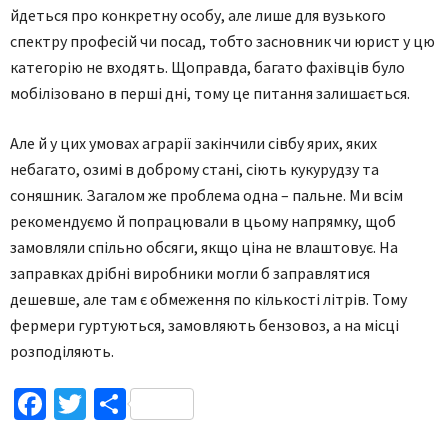
йдеться про конкретну особу, але лише для вузького
спектру професій чи посад, тобто засновник чи юрист у цю
категорію не входять. Щоправда, багато фахівців було
мобілізовано в перші дні, тому це питання залишається.
Але й у цих умовах аграрії закінчили сівбу ярих, яких
небагато, озимі в доброму стані, сіють кукурудзу та
соняшник. Загалом же проблема одна – пальне. Ми всім
рекомендуємо й попрацювали в цьому напрямку, щоб
замовляли спільно обсяги, якщо ціна не влаштовує. На
заправках дрібні виробники могли б заправлятися
дешевше, але там є обмеження по кількості літрів. Тому
фермери гуртуються, замовляють бензовоз, а на місці
розподіляють.
Facebook
Twitter
Поділитися