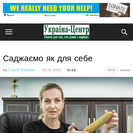
Саджаємо як для себе
By
Сергій Полулях
03.05.2022
10:49
1503
views