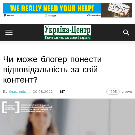
Чи може блогер понести
відповідальність за свій
контент?
By
Влас. інф.
30.08.2022
11:17
1295
views