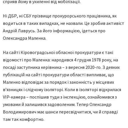
сприяв йому в ухиленні від мобілізації.
Ні ДБР, ні СБУ прізвище прокурорського працівника, як
водиться в таких випадках, не назвали. Це зробив активіст
Андрій Лаврусь. За його інформацією, ідеться про
Олександра Маленка.
На сайті Кіровоградської обласної прокуратури є такі
відомості про Маленка: народився 4 грудня 1978 року, на
посаді заступника керівника – з вересня 2020-го. З деяких
публікацій на сайті прокуратури області випливає, що
Маленко відповідає за порядок і законність у місцевих
в’язницях і слідчому ізоляторі. Коли в ізоляторі відкрилася
VIP-камера – поспішив туди з інспекцією, ознайомився з
умовами й залишився задоволеним. Тепер Олександр
Володимирович має шанси пересвідчитися, чи й справді
там так комфортно.