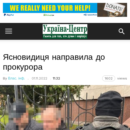
Ясновидиця направила до
прокурора
By
Влас. інф.
01.11.2022
11:32
1602
views