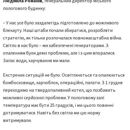
Людмила Романів
, генеральний директор міського
пологового будинку:
– У нас усе було заздалегідь підготовлено до можливого
блекауту. Наші штаби почали збиратися, розробляти
стратегію, як тільки розпочалася повномасштабна війна.
Світло в нас було – ми забезпечені генераторами. З
опаленням були деякі проблеми, але і з цим впоралися.
Запас води, харчування ми мали.
Екстрених ситуацій не було. Освітлюються та опалюються
бомбосховище, харчоблок, операційні, палати. З 1 грудня
переходимо на твердопаливний котел, що позбавить
можливої серйозної проблеми. У пологовому залі
температура має бути 25 градусів, і ми цього повинні
дотримуватися. Навіть без світла ми цю норму
витримували.