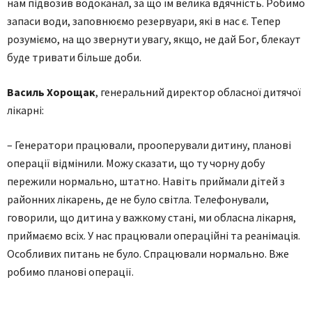
нам підвозив водоканал, за що їм велика вдячність. Робимо
запаси води, заповнюємо резервуари, які в нас є. Тепер
розуміємо, на що звернути увагу, якщо, не дай Бог, блекаут
буде тривати більше доби.
Василь Хорощак
, генеральний директор обласної дитячої
лікарні:
– Генератори працювали, прооперували дитину, планові
операції відмінили. Можу сказати, що ту чорну добу
пережили нормально, штатно. Навіть приймали дітей з
районних лікарень, де не було світла. Телефонували,
говорили, що дитина у важкому стані, ми обласна лікарня,
приймаємо всіх. У нас працювали операційні та реанімація.
Особливих питань не було. Спрацювали нормально. Вже
робимо планові операції.