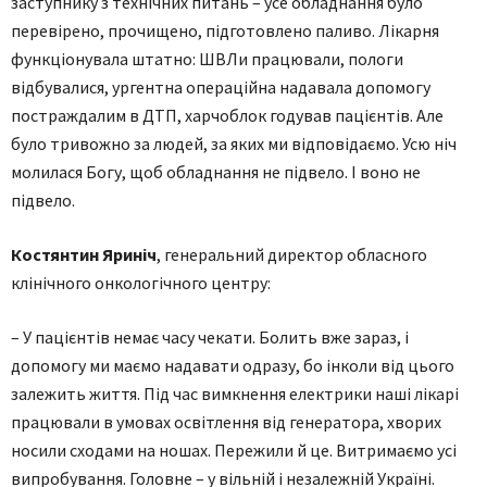
заступнику з технічних питань – усе обладнання було
перевірено, прочищено, підготовлено паливо. Лікарня
функціонувала штатно: ШВЛи працювали, пологи
відбувалися, ургентна операційна надавала допомогу
постраждалим в ДТП, харчоблок годував пацієнтів. Але
було тривожно за людей, за яких ми відповідаємо. Усю ніч
молилася Богу, щоб обладнання не підвело. І воно не
підвело.
Костянтин Яриніч
, генеральний директор обласного
клінічного онкологічного центру:
– У пацієнтів немає часу чекати. Болить вже зараз, і
допомогу ми маємо надавати одразу, бо інколи від цього
залежить життя. Під час вимкнення електрики наші лікарі
працювали в умовах освітлення від генератора, хворих
носили сходами на ношах. Пережили й це. Витримаємо усі
випробування. Головне – у вільній і незалежній Україні.