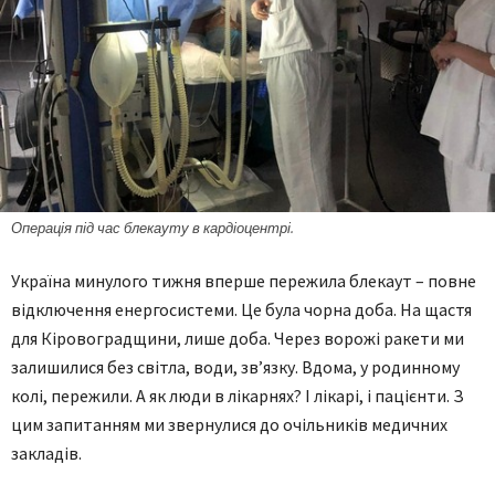
Операція під час блек­ауту в кардіоцентрі.
Україна минулого тижня вперше пережила блекаут – повне
відключення енергосистеми. Це була чорна доба. На щастя
для Кіровоградщини, лише доба. Через ворожі ракети ми
залишилися без світла, води, зв’язку. Вдома, у родинному
колі, пережили. А як люди в лікарнях? І лікарі, і пацієнти. З
цим запитанням ми звернулися до очільників медичних
закладів.