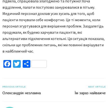
підвела, спрацювала злагоджено та потужно! Хоча
відділення, палати поступово занурювалися в пітьму.
Медичний персонал доклав усих зусиль для того, щоб
пацієнти почували себе комфортно. Це ті моменти, коли
персонал згуртувався для вирішення проблем. Заздалегідь
продумали, як будемо харчувати пацієнтів, які
альтернативи підключення котельні. Ця ситуація показала,
скільки ще проблемних питань, які ми повинні вирішувати
в найближчий час.
Facebook
Twitter
Поділитися
PREVIOUS ARTICLE
NEXT ARTICLE
Олександрія незламна
Їм зараз найважче