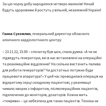
За цю чорну добу народилося четверо малюків! Нехай
будуть здоровими й ростуть у вільній, незалежній Україні!
Ганна Сухомлин
, генеральний директор обласного
клінічного кардіологічного центру:
– 23.11.22, 15.00 – спочатку був шок, спала думка: «А чи не
підведуть генератори, які в нас встановлені на операційні
та реанімаційне відділення? На скільки вистачить палива
для роботи генераторів? Чи достатньо потужно буде
працювати апаратура?» У цей час проводилася операція на
відкритому серці складному пацієнтові, у реанімації
чимало хворих з інфарктом, післяопераційних пацієнтів,
підключених до моніторів, дозаторів. Кожна мить
«темряви» – це небезпека для таких пацієнтів. Техніка не