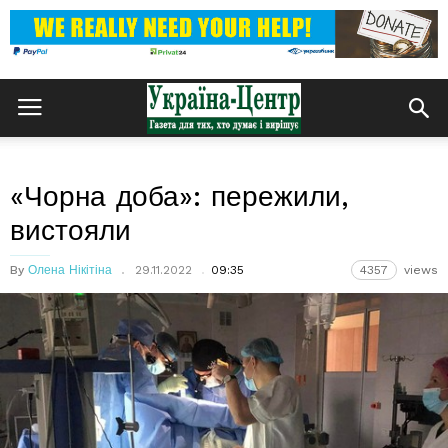
«Чорна доба»: пережили,
вистояли
By
Олена Нікітіна
29.11.2022
09:35
4357
views