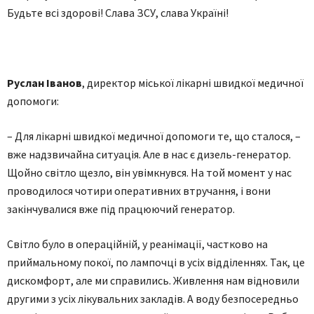
Будьте всі здорові! Слава ЗСУ, слава Україні!
Руслан Іванов
, директор міської лікарні швидкої медичної
допомоги:
– Для лікарні швидкої медичної допомоги те, що сталося, –
вже надзвичайна ситуація. Але в нас є дизель-генератор.
Щойно світло щезло, він увімкнувся. На той момент у нас
проводилося чотири оперативних втручання, і вони
закінчувалися вже під працюючий генератор.
Світло було в операційній, у реанімації, частково на
приймальному покої, по лампочці в усіх відділеннях. Так, це
дискомфорт, але ми справились. Живлення нам відновили
другими з усіх лікувальних закладів. А воду безпосередньо