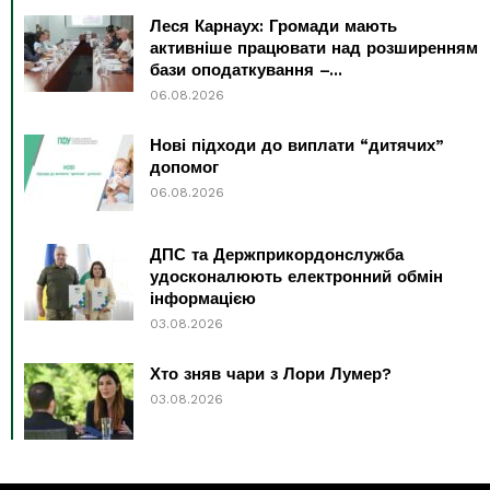
Леся Карнаух: Громади мають
активніше працювати над розширенням
бази оподаткування –...
06.08.2026
Нові підходи до виплати “дитячих”
допомог
06.08.2026
ДПС та Держприкордонслужба
удосконалюють електронний обмін
інформацією
03.08.2026
Хто зняв чари з Лори Лумер?
03.08.2026