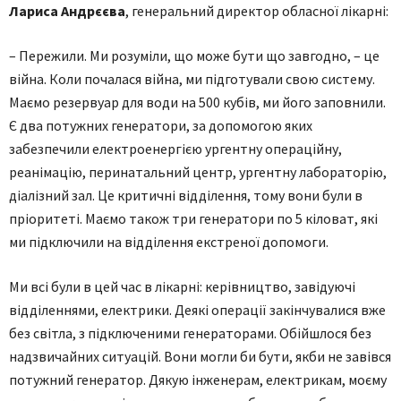
Лариса Андрєєва
, генеральний директор обласної лікарні:
– Пережили. Ми розуміли, що може бути що завгодно, – це
війна. Коли почалася війна, ми підготували свою систему.
Маємо резервуар для води на 500 кубів, ми його заповнили.
Є два потужних генератори, за допомогою яких
забезпечили електроенергією ургентну операційну,
реанімацію, перинатальний центр, ургентну лабораторію,
діалізний зал. Це критичні відділення, тому вони були в
пріоритеті. Маємо також три генератори по 5 кіловат, які
ми підключили на відділення екстреної допомоги.
Ми всі були в цей час в лікарні: керівництво, завідуючі
відділеннями, електрики. Деякі операції закінчувалися вже
без світла, з підключеними генераторами. Обійшлося без
надзвичайних ситуацій. Вони могли би бути, якби не завівся
потужний генератор. Дякую інженерам, електрикам, моєму