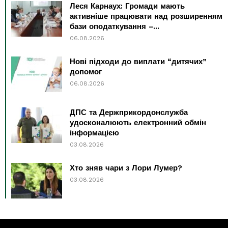
Леся Карнаух: Громади мають
активніше працювати над розширенням
бази оподаткування –...
06.08.2026
Нові підходи до виплати “дитячих”
допомог
06.08.2026
ДПС та Держприкордонслужба
удосконалюють електронний обмін
інформацією
03.08.2026
Хто зняв чари з Лори Лумер?
03.08.2026