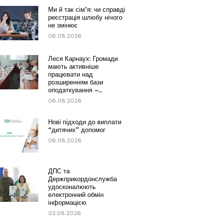
Ми й так сім’я: чи справді
реєстрація шлюбу нічого
не змінює
06.08.2026
Леся Карнаух: Громади
мають активніше
працювати над
розширенням бази
оподаткування –...
06.08.2026
Нові підходи до виплати
“дитячих” допомог
06.08.2026
ДПС та
Держприкордонслужба
удосконалюють
електронний обмін
інформацією
03.08.2026