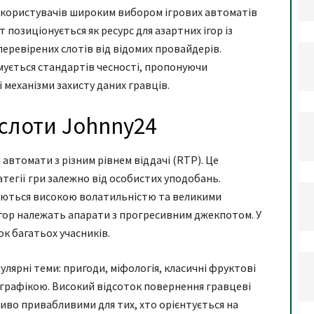
користувачів широким вибором ігрових автоматів
позиціонується як ресурс для азартних ігор із
еревірених слотів від відомих провайдерів.
ується стандартів чесності, пропонуючи
і механізми захисту даних гравців.
слоти Johnny24
 автомати з різним рівнем віддачі (RTP). Це
тегії гри залежно від особистих уподобань.
няються високою волатильністю та великими
гор належать апарати з прогресивним джекпотом. У
ок багатьох учасників.
улярні теми: пригоди, міфологія, класичні фруктові
D-графікою. Високий відсоток повернення гравцеві
бливо привабливими для тих, хто орієнтується на