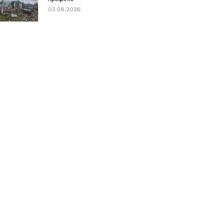
03.08.2026