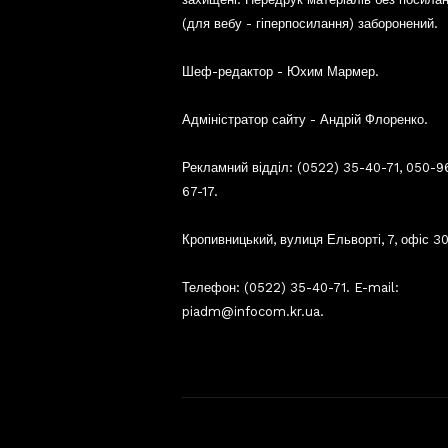
(для вебу - гіперпосилання) заборонений.
Шеф-редактор - Юхим Мармер.
Адміністратор сайту - Андрій Флоренко.
Рекламний відділ: (0522) 35-40-71, 050-9
67-17.
Кропивницький, вулиця Ельворті, 7, офіс 30
Телефон: (0522) 35-40-71. E-mail:
piadm@infocom.kr.ua.