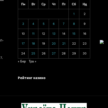
Пн
Вт
Ср
Чт
Пт
Сб
Нд
1
2
3
4
5
6
7
8
9
10
11
12
13
14
15
16
61-
17
18
19
20
21
22
23
24
25
26
27
28
29
30
7.
« Бер
Тра »
Рейтинг казино