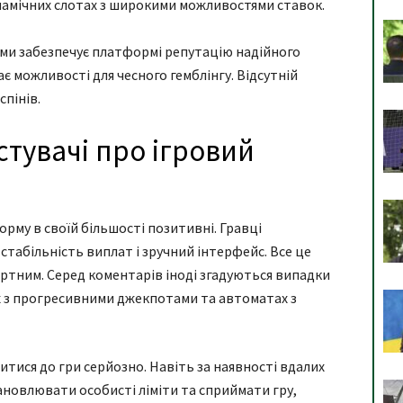
инамічних слотах з широкими можливостями ставок.
ями забезпечує платформі репутацію надійного
є можливості для чесного гемблінгу. Відсутній
спінів.
тувачі про ігровий
орму в своїй більшості позитивні. Гравці
стабільність виплат і зручний інтерфейс. Все це
тним. Серед коментарів іноді згадуються випадки
х з прогресивними джекпотами та автоматах з
итися до гри серйозно. Навіть за наявності вдалих
ановлювати особисті ліміти та сприймати гру,