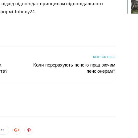
 підхід відповідає принципам відповідального
тформі Johnny24.
я
NEXT ARTICLE
а
Коли перерахують пенсію працюючим
ртв?
пенсіонерам?
ter