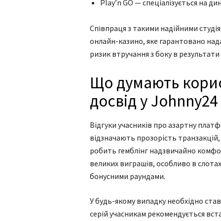
Play’n GO — спеціалізується на д
Співпраця з такими надійними студі
онлайн-казино, яке гарантовано нада
ризик втручання з боку в результати 
Що думають корис
досвід у Johnny24
Відгуки учасників про азартну платф
відзначають прозорість транзакцій, 
робить гемблінг надзвичайно комфор
великих виграшів, особливо в слота
бонусними раундами.
У будь-якому випадку необхідно став
серій учасникам рекомендується вст