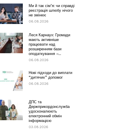
Ми й так сім’я: чи справді
реєстрація шлюбу нічого
не змінює
06.08.2026
Леся Карнаух: Громади
мають активніше
працювати над
розширенням бази
оподаткування –...
06.08.2026
Нові підходи до виплати
“дитячих” допомог
06.08.2026
ДПС та
Держприкордонслужба
удосконалюють
електронний обмін
інформацією
03.08.2026