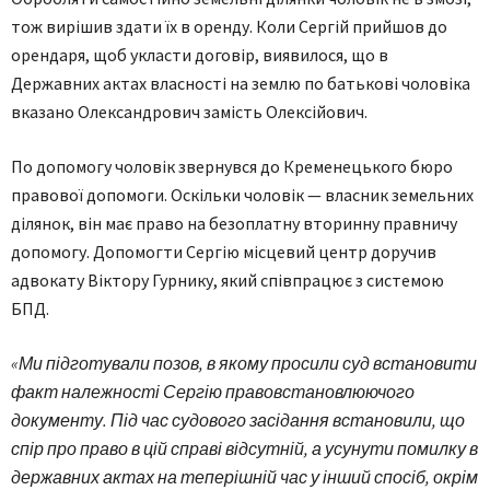
тож вирішив здати їх в оренду. Коли Сергій прийшов до
орендаря, щоб укласти договір, виявилося, що в
Державних актах власності на землю по батькові чоловіка
вказано Олександрович замість Олексійович.
По допомогу чоловік звернувся до Кременецького бюро
правової допомоги. Оскільки чоловік — власник земельних
ділянок, він має право на безоплатну вторинну правничу
допомогу. Допомогти Сергію місцевий центр доручив
адвокату Віктору Гурнику, який співпрацює з системою
БПД.
«Ми підготували позов, в якому просили суд встановити
факт належності Сергію правовстановлюючого
документу. Під час судового засідання встановили, що
спір про право в цій справі відсутній, а усунути помилку в
державних актах на теперішній час у інший спосіб, окрім