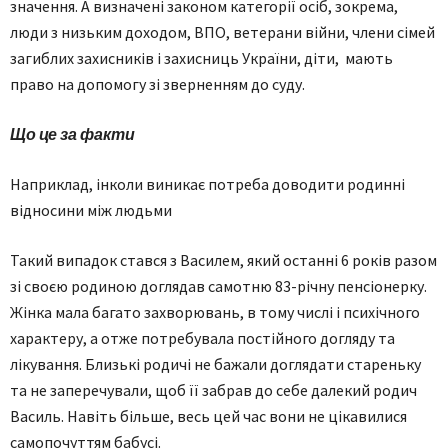
значення. А визначені законом категорії осіб, зокрема,
люди з низьким доходом, ВПО, ветерани війни, члени сімей
загиблих захисників і захисниць України, діти, мають
право на допомогу зі зверненням до суду.
Що це за факти
Наприклад, інколи виникає потреба доводити родинні
відносини між людьми
Такий випадок стався з Василем, який останні 6 років разом
зі своєю родиною доглядав самотню 83-річну пенсіонерку.
Жінка мала багато захворювань, в тому числі і психічного
характеру, а отже потребувала постійного догляду та
лікування. Близькі родичі не бажали доглядати стареньку
та не заперечували, щоб її забрав до себе далекий родич
Василь. Навіть більше, весь цей час вони не цікавилися
самопочуттям бабусі.