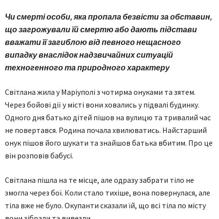
Чи смерті особи, яка пропала безвісти за обставин,
що загрожували їй смертю або дають підстави
вважати її загиблою від певного нещасного
випадку внаслідок надзвичайних ситуацій
техногенного та природного характеру
Світлана жила у Маріуполі з чотирма онуками та зятем.
Через бойові дії у місті вони ховались у підвалі будинку.
Одного дня батько дітей пішов на вулицю та тривалий час
не повертався. Родина почала хвилюватись. Найстарший
онук пішов його шукати та знайшов батька вбитим. Про це
він розповів бабусі.
Світлана пішла на те місце, але одразу забрати тіло не
змогла через бої. Коли стало тихіше, вона повернулася, але
тіла вже не було. Окупанти сказали їй, що всі тіла по місту
вони зібрали та вивезли.