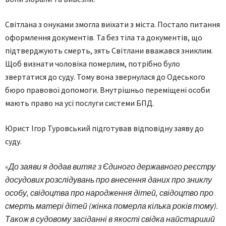
Світлана з онуками змогла виїхати з міста. Постало питання
оформлення документів. Та без тіла та документів, що
підтверджують смерть, зять Світлани вважався зниклим.
Щоб визнати чоловіка померлим, потрібно було
звертатися до суду. Тому вона звернулася до Одеського
бюро правової допомоги. Внутрішньо переміщені особи
мають право на усі послуги системи БПД.
Юрист Ігор Туровський підготував відповідну заяву до
суду.
«До заяви я додав витяг з Єдиного державного реєстру
досудових розслідувань про внесення даних про зниклу
особу, свідоцтва про народження дітей, свідоцтво про
смерть матері дітей (жінка померла кілька років тому).
Також в судовому засіданні в якості свідка найстарший