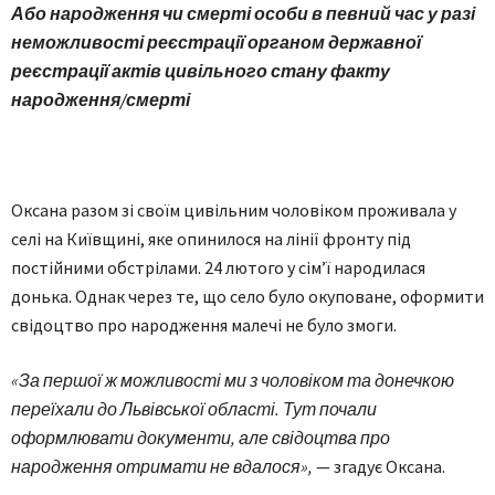
Або народження чи смерті особи в певний час у разі
неможливості реєстрації органом державної
реєстрації актів цивільного стану факту
народження/смерті
Оксана разом зі своїм цивільним чоловіком проживала у
селі на Київщині, яке опинилося на лінії фронту під
постійними обстрілами. 24 лютого у сім’ї народилася
донька. Однак через те, що село було окуповане, оформити
свідоцтво про народження малечі не було змоги.
«За першої ж можливості ми з чоловіком та донечкою
переїхали до Львівської області. Тут почали
оформлювати документи, але свідоцтва про
народження отримати не вдалося»,
— згадує Оксана.