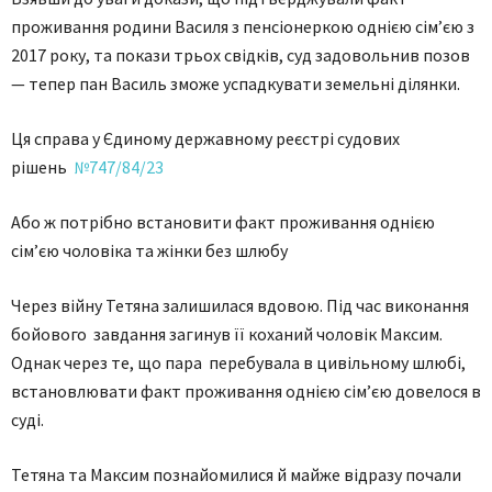
проживання родини Василя з пенсіонеркою однією сім’єю з
2017 року, та покази трьох свідків, суд задовольнив позов
— тепер пан Василь зможе успадкувати земельні ділянки.
Ця справа у Єдиному державному реєстрі судових
рішень
№747/84/23
Або ж потрібно встановити факт проживання однією
сім’єю чоловіка та жінки без шлюбу
Через війну Тетяна залишилася вдовою. Під час виконання
бойового завдання загинув її коханий чоловік Максим.
Однак через те, що пара перебувала в цивільному шлюбі,
встановлювати факт проживання однією сім’єю довелося в
суді.
Тетяна та Максим познайомилися й майже відразу почали