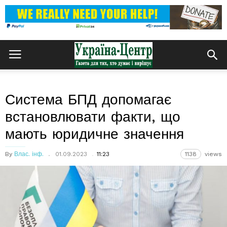
Система БПД допомагає
встановлювати факти, що
мають юридичне значення
By
Влас. інф.
01.09.2023
11:23
1138
views