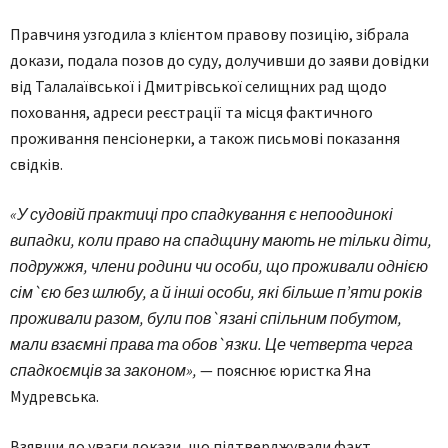
Правчиня узгодила з клієнтом правову позицію, зібрала
докази, подала позов до суду, долучивши до заяви довідки
від Талалаївської і Дмитрівської селищних рад щодо
поховання, адреси реєстрації та місця фактичного
проживання пенсіонерки, а також письмові показання
свідків.
«У судовій практиці про спадкування є непоодинокі
випадки, коли право на спадщину мають не тільки діти,
подружжя, члени родини чи особи, що проживали однією
сім`єю без шлюбу, а й інші особи, які більше п’яти років
проживали разом, були пов`язані спільним побутом,
мали взаємні права та обов`язки. Це четверта черга
спадкоємців за законом»,
— пояснює юристка Яна
Мудревська.
Взявши до уваги докази, що підтверджували факт