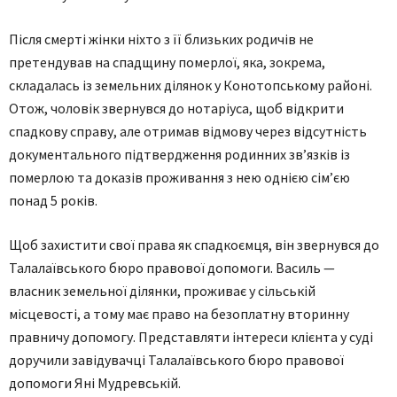
Після смерті жінки ніхто з її близьких родичів не
претендував на спадщину померлої, яка, зокрема,
складалась із земельних ділянок у Конотопському районі.
Отож, чоловік звернувся до нотаріуса, щоб відкрити
спадкову справу, але отримав відмову через відсутність
документального підтвердження родинних зв’язків із
померлою та доказів проживання з нею однією сім’єю
понад 5 років.
Щоб захистити свої права як спадкоємця, він звернувся до
Талалаївського бюро правової допомоги. Василь —
власник земельної ділянки, проживає у сільській
місцевості, а тому має право на безоплатну вторинну
правничу допомогу. Представляти інтереси клієнта у суді
доручили завідувачці Талалаївського бюро правової
допомоги Яні Мудревській.