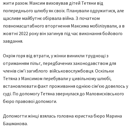
жити разом. Максим виховував дітей Тетяни від
попереднього шлюбу як своїх. Планували одружитися, але
щасливе майбутнє обірвала війна. З початком
повномасштабного вторгнення Максима мобілізували, а в
жовтні 2022 року він загинув під час виконання бойового
завдання.
Окрім горя від втрати, у жінки виникли труднощі з
отриманням пільг, передбачених законодавством для
членів сім’ї загиблого військовослужбовця. Оскільки
Тетяна з Максимом перебували у цивільному шлюбі,
встановлювати факт проживання однією сім’єю довелось у
суді. По допомогу Тетяна звернулася до Маловисківського
бюро правової допомоги.
Допомогти жінці взялась головна юристка бюро Марина
Башмакова.