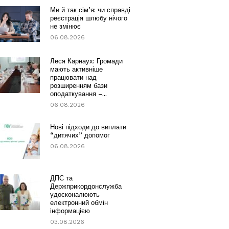
Ми й так сім’я: чи справді
реєстрація шлюбу нічого
не змінює
06.08.2026
Леся Карнаух: Громади
мають активніше
працювати над
розширенням бази
оподаткування –...
06.08.2026
Нові підходи до виплати
“дитячих” допомог
06.08.2026
ДПС та
Держприкордонслужба
удосконалюють
електронний обмін
інформацією
03.08.2026