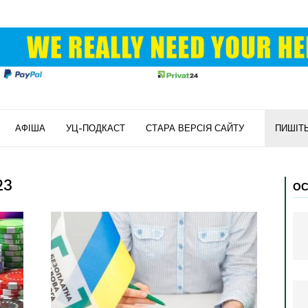
АФІША
УЦ-ПОДКАСТ
СТАРА ВЕРСІЯ САЙТУ
ПИШІТ
23
ОС