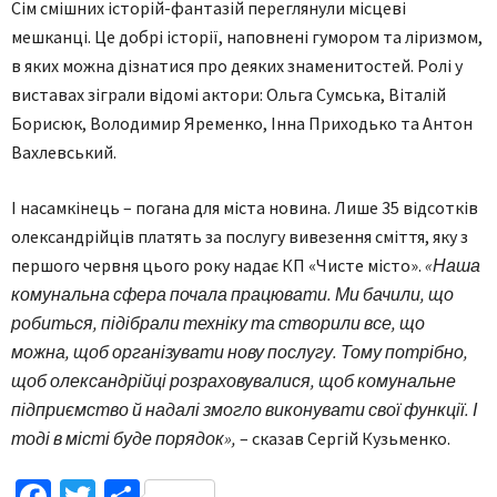
Сім смішних історій-фантазій переглянули місцеві
мешканці. Це добрі історії, наповнені гумором та ліризмом,
в яких можна дізнатися про деяких знаменитостей. Ролі у
виставах зіграли відомі актори: Ольга Сумська, Віталій
Борисюк, Володимир Яременко, Інна Приходько та Антон
Вахлевський.
І насамкінець – погана для міста новина. Лише 35 відсотків
олександрійців платять за послугу вивезення сміття, яку з
першого червня цього року надає КП «Чисте місто».
«Наша
комунальна сфера почала працювати. Ми бачили, що
робиться, підібрали техніку та створили все, що
можна, щоб організувати нову послугу. Тому потрібно,
щоб олександрійці розраховувалися, щоб комунальне
підприємство й надалі змогло виконувати свої функції. І
тоді в місті буде порядок»,
– сказав Сергій Кузьменко.