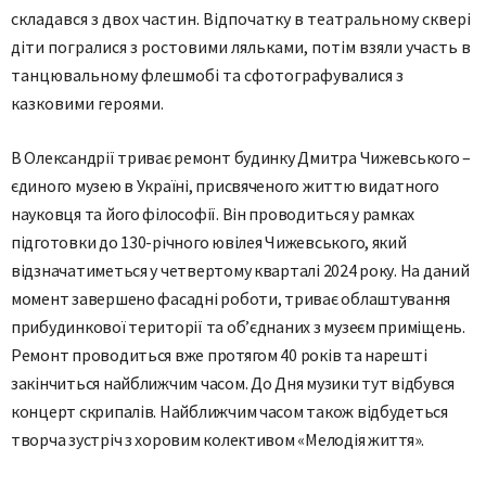
складався з двох частин. Відпочатку в театральному сквері
діти погралися з ростовими ляльками, потім взяли участь в
танцювальному флешмобі та сфотографувалися з
казковими героями.
В Олександрії триває ремонт будинку Дмитра Чижевського –
єдиного музею в Україні, присвяченого життю видатного
науковця та його філософії. Він проводиться у рамках
підготовки до 130-річного ювілея Чижевського, який
відзначатиметься у четвертому кварталі 2024 року. На даний
момент завершено фасадні роботи, триває облаштування
прибудинкової території та об’єднаних з музеєм приміщень.
Ремонт проводиться вже протягом 40 років та нарешті
закінчиться найближчим часом. До Дня музики тут відбувся
концерт скрипалів. Найближчим часом також відбудеться
творча зустріч з хоровим колективом «Мелодія життя».