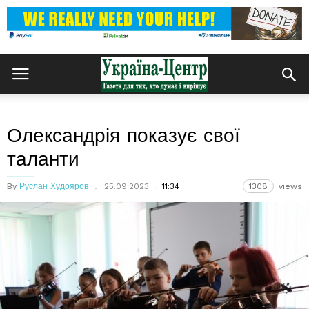
Олександрія показує свої
таланти
By
Руслан Худояров
25.09.2023
11:34
1308
views