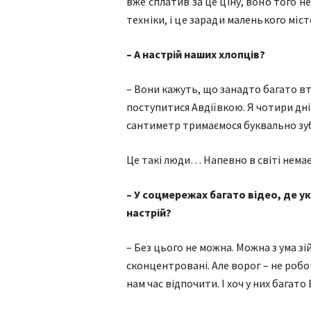
вже сплатив за це ціну, воно того не
техніки, і це заради маленького місте
– А настрій наших хлопців?
– Вони кажуть, що занадто багато в
поступитися Авдіївкою. Я чотири дні
сантиметр тримаємося буквально зу
Це такі люди… Напевно в світі немає
– У соцмережах багато відео, де ук
настрій?
– Без цього не можна. Можна з ума зі
сконцентровані. Але ворог – не робот
нам час відпочити. І хоч у них багато 