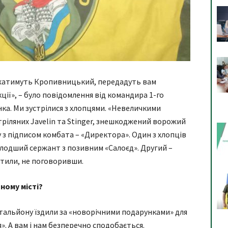
жджатимуть Кропивницький, передадуть вам
ції», – було повідомлення від командира 1-го
ка. Ми зустрілися з хлопцями. «Невеличкими
тріляних Javelin та Stinger, знешкоджений ворожий
 з підписом комбата – «Директора». Один з хлопців
олодший сержант з позивним «Салоєд». Другий –
стили, не поговоривши.
ному місті?
тальйону їздили за «новорічними подарунками» для
». А вам і нам безперечно сподобається.