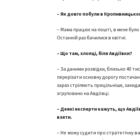
– Як довго побули в Кропивницько
– Мама працює на пошті, в мене було 
Останній раз бачилися в квітні.
– Що там, хлопці, біля Авдіївки?
– За даними розвідки, близько 40 т
перерізати основну дорогу постачанн
зараз стріляють прицільніше, закида
згруповано на Авдіївці.
– Деякі експерти кажуть, що Авдії
взяти.
– Не можу судити про стратегічну ва