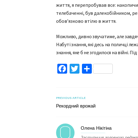
життя, я перепробував все: накопич
телебаченні, був далекобійником, р
обов’язково втілю в життя.
Можливо, дивно звучатиме, але завдячу
Набуті знання, які десь на поличці ле
знання, яке б не згодилося на війні. Пі
Facebook
Twitter
Поділитис
PREVIOUS ARTICLE
Рекордний врожай
Олена Нікітіна
Заступниця головного редакт