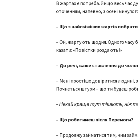
В жартах є потреба. Якщо весь час д
оточенням, напевно, з осені минулого 
– Що з найсвіжіших жартів побрат
– Ой, жартують щодня. Одного часу б
казати: «Повістки роздають!»
– До речі, ваше ставлення до чолові
– Мені простіше довіритися людині, з
Почнеться штурм – що ти будеш роб
– Нехай краще тут тікають, ніж т
– Що робитимеш після Перемоги?
– Продовжу займатися тим, чим займа