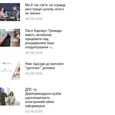
Ми й так сім’я: чи справді
реєстрація шлюбу нічого
не змінює
06.08.2026
Леся Карнаух: Громади
мають активніше
працювати над
розширенням бази
оподаткування –...
06.08.2026
Нові підходи до виплати
“дитячих” допомог
06.08.2026
ДПС та
Держприкордонслужба
удосконалюють
електронний обмін
інформацією
03.08.2026