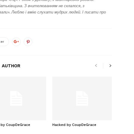
батьківщина. З вчителюванням не склалося, з
ли». Люблю і вмію слухати мудрих людей. І писати про
ter
 AUTHOR
 by CoupDeGrace
Hacked by CoupDeGrace