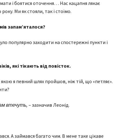
умати і боятися оточення… Нас кацапня лякає
року. Ми як стояли, так і стоїмо.
имів запам’яталося?
уло популярно заходити на спостережні пункти і
ків, які тікають від повісток.
 якою я певний шлях пройшов, ніж тій, що «петляє».
ити?
ам втечуть,
– зазначив Леонід.
вся. А займався багато чим. В мене таке цікаве