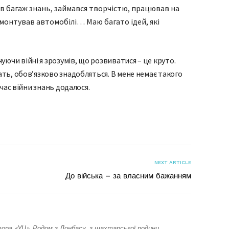
ив багаж знань, займався творчістю, працював на
емонтував автомобілі… Маю багато ідей, які
ючи війні я зрозумів, що розвиватися – це круто.
жать, обов’язково знадобляться. В мене немає такого
д час війни знань додалося.
я
NEXT ARTICLE
До війська – за власним бажанням
ора «УЦ». Родом з Донбасу, з шахтарської родини.