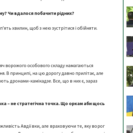
му? Чи вдалося побачити рідних?
п’ять хвилин, щоб з нею зустрітися і обійняти.
исяч ворожого особового складу намагаються
я. В принципі, на цю дорогу давно прилітає, але
ють дронами-камікадзе. Все, що в них є, зараз
вка – не стратегічна точка. Що оркам аби щось
жливість Авдіївки, але враховуючи те, яку ворог