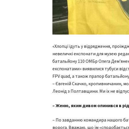
«Хлопці їдуть у відрядження, прої
невеличкі експонати для музею редак
батальйону 110 ОМБр Олега Дем’янен
експонатами» виявилися тубуси відс
FPV quad, а також прапор батальйону
– Євгеній Скачко, кропивничанин, м
Леонід з Полтавщини. Ми їх не відпу
– Женю, яким дивом опинився в рід
– По завданню командира нашого ба
ворога. Вважаю, що їм «сподобається